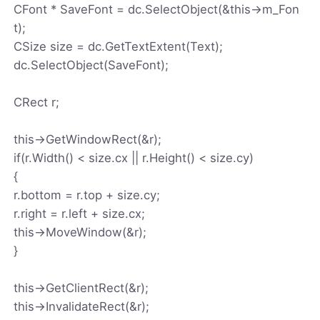
CFont * SaveFont = dc.SelectObject(&this->m_Fon
t);
CSize size = dc.GetTextExtent(Text);
dc.SelectObject(SaveFont);
CRect r;
this->GetWindowRect(&r);
if(r.Width() < size.cx || r.Height() < size.cy)
{
r.bottom = r.top + size.cy;
r.right = r.left + size.cx;
this->MoveWindow(&r);
}
this->GetClientRect(&r);
this->InvalidateRect(&r);