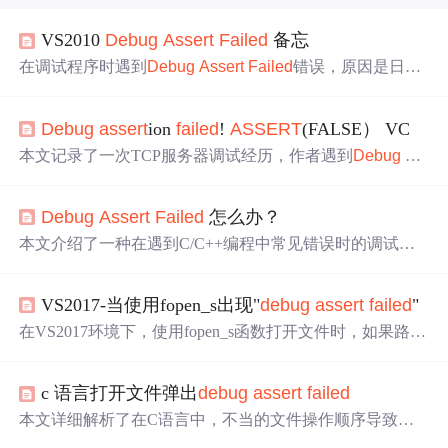
VS2010
Debug
Assert
Failed
备忘
在调试程序时遇到
Debug
Assert
Failed
错误，原因是日志
文件打开未初始化和设定错误的文件路径。解决方案包括
在适当位置初始化日志配置，并修正文件路径以适应实际
Debug
assert
ion
failed
!
ASSERT
(FALSE） VC
存在的磁盘分区。此外，还解决了VS2010中关于_sws_free
Context、_sws_scale和_sws_getCachedContext的链接错误，
本文记录了一次TCP服务器调试经历，作者遇到
Debug
as
通过检查并添加缺失的lib库解决了问题。
sert
ion
failed
提示及断点触发问题，最终发现是由于删除控
件后未同步更新DoDataExchange()成员函数导致。通过删
Debug
Assert
Failed
怎么办？
除对应的DDX_Control()语句解决了问题。
本文介绍了一种在遇到C/C++编程中常见错误时的调试方
法。当出现对话框提示时，应保持冷静并选择“重试”，这
将直接跳转至问题发生处。通过打开堆栈窗口，可以定位
VS2017-当使用fopen_s出现"
debug
assert
failed
"
到具体代码行，例如由于不正确的delete操作导致的数组问
题。此外，文章还提到了其他调试场景，如数组越界和dou
在VS2017环境下，使用fopen_s函数打开文件时，如果路径
blefree等问题。
错误会出现'
debug
assert
failed
'的警告。正确使用fopen_s
需要提供指针地址、文件名和打开模式。当路径错误时，
c 语言打开文件弹出
debug
assert
failed
应添加错误检查机制，通过返回值判断是否成功打开文
件。将文件操作封装到单独函数中，可以更优雅地处理此
本文详细解析了在C语言中，不当的文件操作顺序导致的
d
类错误。
ebug
assert
failed
弹窗问题。通过实例演示了先将文件指针