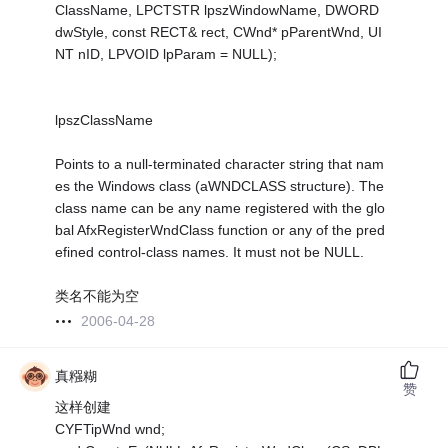
ClassName, LPCTSTR lpszWindowName, DWORD
dwStyle, const RECT& rect, CWnd* pParentWnd, UI
NT nID, LPVOID lpParam = NULL);
lpszClassName
Points to a null-terminated character string that nam
es the Windows class (aWNDCLASS structure). The
class name can be any name registered with the glo
bal AfxRegisterWndClass function or any of the pred
efined control-class names. It must not be NULL.
类名不能为空
2006-04-28
真糨糊
赞
这样创建
CYFTipWnd wnd;