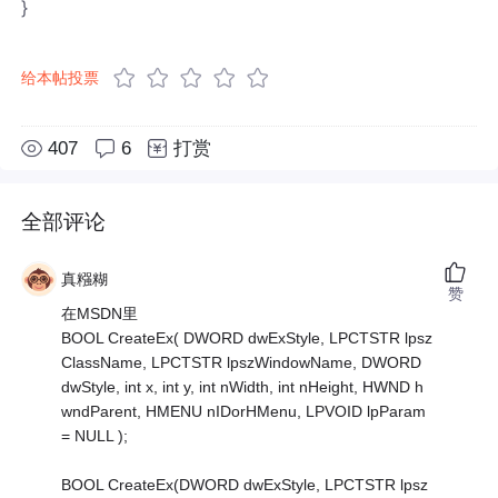
}
给本帖投票
407
6
打赏
全部评论
真糨糊
赞
在MSDN里
BOOL CreateEx( DWORD dwExStyle, LPCTSTR lpsz
ClassName, LPCTSTR lpszWindowName, DWORD
dwStyle, int x, int y, int nWidth, int nHeight, HWND h
wndParent, HMENU nIDorHMenu, LPVOID lpParam
= NULL );
BOOL CreateEx(DWORD dwExStyle, LPCTSTR lpsz