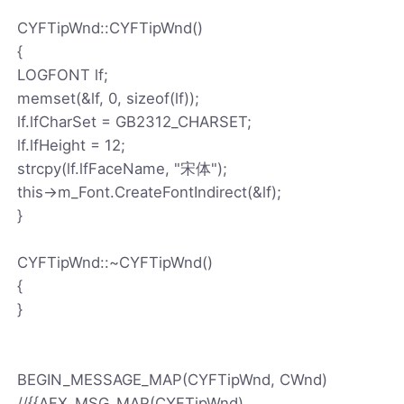
CYFTipWnd::CYFTipWnd()
{
LOGFONT lf;
memset(&lf, 0, sizeof(lf));
lf.lfCharSet = GB2312_CHARSET;
lf.lfHeight = 12;
strcpy(lf.lfFaceName, "宋体");
this->m_Font.CreateFontIndirect(&lf);
}
CYFTipWnd::~CYFTipWnd()
{
}
BEGIN_MESSAGE_MAP(CYFTipWnd, CWnd)
//{
{AFX_MSG_MAP(CYFTipWnd)