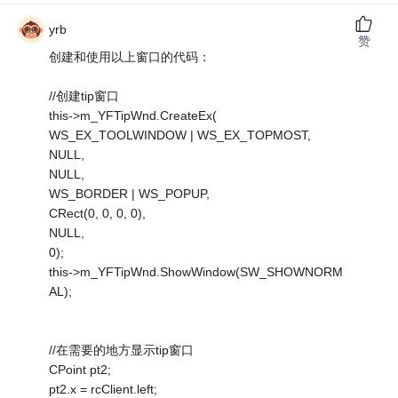
yrb
赞
创建和使用以上窗口的代码：
//创建tip窗口
this->m_YFTipWnd.CreateEx(
WS_EX_TOOLWINDOW | WS_EX_TOPMOST,
NULL,
NULL,
WS_BORDER | WS_POPUP,
CRect(0, 0, 0, 0),
NULL,
0);
this->m_YFTipWnd.ShowWindow(SW_SHOWNORM
AL);
//在需要的地方显示tip窗口
CPoint pt2;
pt2.x = rcClient.left;