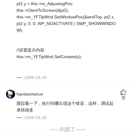
pt2.y = this->m_AdjustingPos;
this->ClientToScreen(&pt2);
this->m_YFTipWnd.SetWindowPos(&wndTop, pt2.x,
pt2.y, 0, 0, WP_NOACTIVATE | SWP_SHOWWINDO
W);
//设置提示内容
this->m_YFTipWnd.SetContent(s);
2006-04-28
handsomerun
赞
跟踪看一下，执行到哪出现这个错误，这样，调试起
来快很多
2006-04-28
——到底了——