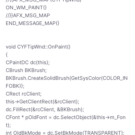
ON_WM_PAINT()
//}}AFX_MSG_MAP
END_MESSAGE_MAP()
void CYFTipWnd::OnPaint()
{
CPaintDC dc(this);
CBrush BKBrush;
BKBrush.CreateSolidBrush(GetSysColor(COLOR_IN
FOBK));
CRect rcClient;
this->GetClientRect(&rcClient);
dc.FillRect(&rcClient, &BKBrush);
CFont * pOldFont = dc.SelectObject(&this->m_Fon
t);
int OldBkMode = dc.SetBkMode(TRANSPARENT);