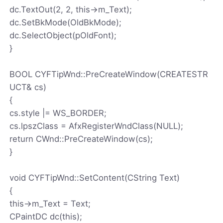
dc.TextOut(2, 2, this->m_Text);
dc.SetBkMode(OldBkMode);
dc.SelectObject(pOldFont);
}
BOOL CYFTipWnd::PreCreateWindow(CREATESTR
UCT& cs)
{
cs.style |= WS_BORDER;
cs.lpszClass = AfxRegisterWndClass(NULL);
return CWnd::PreCreateWindow(cs);
}
void CYFTipWnd::SetContent(CString Text)
{
this->m_Text = Text;
CPaintDC dc(this);