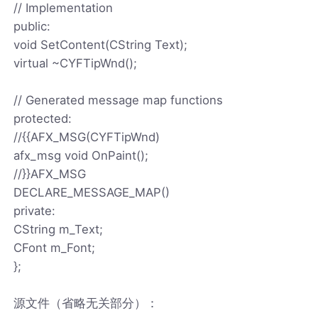
// Implementation
public:
void SetContent(CString Text);
virtual ~CYFTipWnd();
// Generated message map functions
protected:
//{
{AFX_MSG(CYFTipWnd)
afx_msg void OnPaint();
//}}AFX_MSG
DECLARE_MESSAGE_MAP()
private:
CString m_Text;
CFont m_Font;
};
源文件（省略无关部分）：