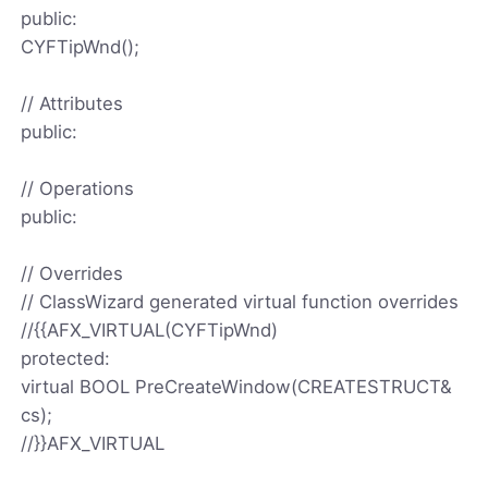
public:
CYFTipWnd();
// Attributes
public:
// Operations
public:
// Overrides
// ClassWizard generated virtual function overrides
//{
{AFX_VIRTUAL(CYFTipWnd)
protected:
virtual BOOL PreCreateWindow(CREATESTRUCT&
cs);
//}}AFX_VIRTUAL