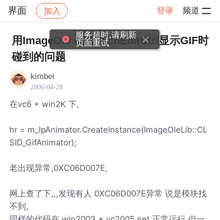
界面
登录
频道
加入
帖子详情
社区
界面
服务超时,请刷新
用ImageOle.dll在RichEditCtrl显示GIF时
页面重试
碰到的问题
kimbei
2006-04-28
在vc6 + win2K 下,
hr = m_lpAnimator.CreateInstance(ImageOleLib::CL
SID_GifAnimator);
老出现异常,0XC06D007E,
网上查了下,,,发现有人 0XC06D007E异常 说是模块找
不到,
同样的代码在 win2003 + vc2005.net 正常运行,但一