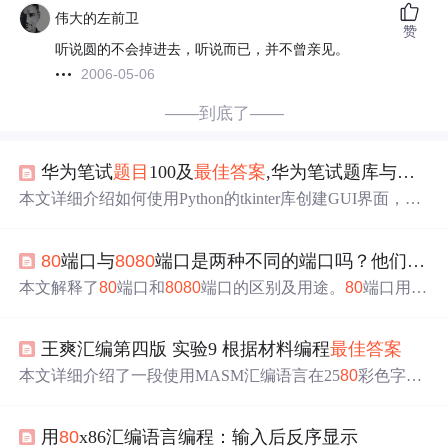
伟大的左前卫
赞
听说圆的不会掉进去，听说而已，并不曾亲见。
2006-05-06
——到底了——
华为笔试
题目
100及
最佳答案
,华为笔试题库与答案
本文详细介绍如何使用Python的tkinter库创建GUI界面，包
括窗口创建、布局调整、控件使用及事件绑定，适合初学
者快速入门。
80
端口与
80
80
端口是两种不同的端口吗？他们到底有什么区别和联系？
本文解释了
80
端口和
80
80
端口的区别及用途。
80
端口用于
HTTP协议，是浏览网页服务的默认端口；
80
80
端口常用
于WWW代理服务及网页浏览，也是Apache Tomcat web ser
王爽汇编第四版 实验9 根据材料编程
最佳答案
ver的默认服务端口。
本文详细介绍了一段使用MASM汇编语言在25
80
彩色字符
模式下，如何在屏幕中间位置以绿色、绿底红字和白底蓝
字交替显示字符串'welcometomasm!'的方法，并包含闪烁效
用
80
x86汇编语言编程：输入后反序显示
果的代码实现和关键步骤解析。