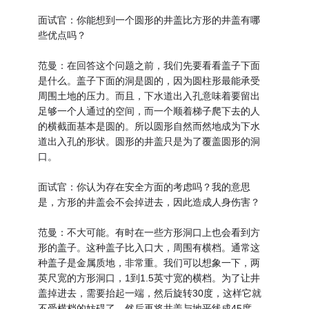
面试官：你能想到一个圆形的井盖比方形的井盖有哪
些优点吗？
范曼：在回答这个问题之前，我们先要看看盖子下面
是什么。盖子下面的洞是圆的，因为圆柱形最能承受
周围土地的压力。而且，下水道出入孔意味着要留出
足够一个人通过的空间，而一个顺着梯子爬下去的人
的横截面基本是圆的。所以圆形自然而然地成为下水
道出入孔的形状。圆形的井盖只是为了覆盖圆形的洞
口。
面试官：你认为存在安全方面的考虑吗？我的意思
是，方形的井盖会不会掉进去，因此造成人身伤害？
范曼：不大可能。有时在一些方形洞口上也会看到方
形的盖子。这种盖子比入口大，周围有横档。通常这
种盖子是金属质地，非常重。我们可以想象一下，两
英尺宽的方形洞口，1到1.5英寸宽的横档。为了让井
盖掉进去，需要抬起一端，然后旋转30度，这样它就
不受横档的妨碍了，然后再将井盖与地平线成45度