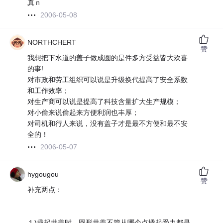
真ｎ
2006-05-08
NORTHCHERT
赞
我想把下水道的盖子做成圆的是件多方受益皆大欢喜
的事!
对市政和劳工组织可以说是升级换代提高了安全系数
和工作效率；
对生产商可以说是提高了科技含量扩大生产规模；
对小偷来说偷起来方便利润也丰厚；
对司机和行人来说，没有盖子才是最不方便和最不安
全的！
2006-05-07
hygougou
赞
补充两点：
１)撬起井盖时，圆形井盖不管从哪个点撬起受力都是