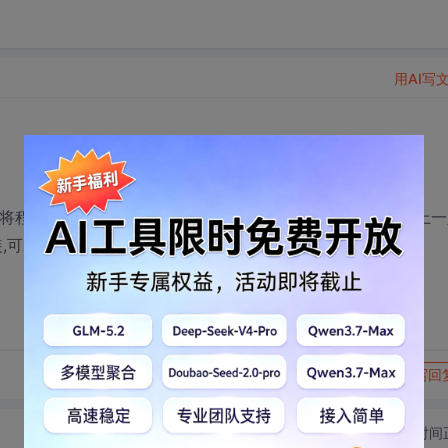
用AI写
在我要将程序安装到客户电脑里(数据也放在这台电脑),客户的电脑上
全安装,可装哪一部分?知道的给我具体讲讲怎么装艰吗?谢谢
转发到动态
举报
写回
切换为时间