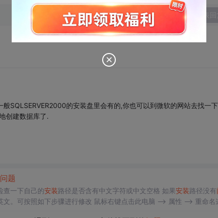
发表回
般SQLSERVER2000的安装盘里会有的,你也可以到微软的网站去找一下
本地创建数据库了.
问题
检查一下自己的
安装
路径是否含有中文字符或中文空格 如果
安装
路径没有
照如下步骤进行修改 鼠标右键点击此电脑 —> 属性 —> 重命名这台