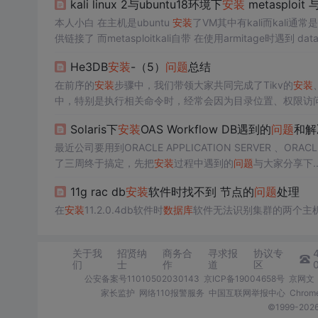
kali linux 2与ubuntu18环境下
安装
metasploit
本人小白 在主机是ubuntu
安装
了VM其中有kali而kali通常
供链接了 而metasploitkali自带 在使用armitage时遇
据库
sudo apt install postgresq...
He3DB
安装
-（5）
问题
总结
在前序的
安装
步骤中，我们带领大家共同完成了Tikv的
安装
中，特别是执行相关命令时，经常会因为目录位置、权限访
He3DB
安装
过程中的踩过的坑，及时为大家整理总结出了一
Solaris下
安装
OAS Workflow DB遇到的
问题
和解
最近公司要用到ORACLE APPLICATION SERVER 、ORAC
了三周终于搞定，先把
安装
过程中遇到的
问题
与大家分享下..
11g rac db
安装
软件时找不到 节点的
问题
处理
在
安装
11.2.0.4db软件时
数据库
软件无法识别集群的两个主机。添
关于我
招贤纳
商务合
寻求报
协议专
们
士
作
道
区
公安备案号11010502030143
京ICP备19004658号
京网文〔
家长监护
网络110报警服务
中国互联网举报中心
Chro
©1999-2