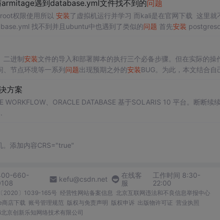
 与armitage遇到database.yml文件找不到的
问题
是root权限使用所以
安装
了虚拟机运行并学习 而kali是在官网下载 这里就不提
到 database.yml 找不到并且ubuntu中也遇到了类似的
问题
首先
安装
postgresq
、二进制
安装
文件的导入和部署脚本的执行三个必备步骤。但在实际的操
问、节点环境等一系列
问题
出现预期之外的
安装
BUG。为此，本文结合自
套避坑指南。
决方案
LE WORKFLOW、ORACLE DATABASE 基于SOLARIS 10 平台。断断
.
加内容CRS="true"
400-660-
在线客
工作时间 8:30-
kefu@csdn.net
0108
服
22:00
2020〕1039-165号
经营性网站备案信息
北京互联网违法和不良信息举报中心
me商店下载
账号管理规范
版权与免责声明
版权申诉
出版物许可证
营业执照
026北京创新乐知网络技术有限公司