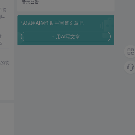
暂无公告
l
数
试试用AI创作助手写篇文章吧
作
+ 用AI写文章
己在
续续的装