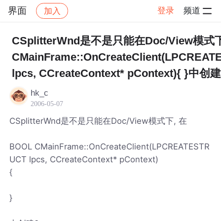
界面
登录
频道
加入
帖子详情
社区
界面
CSplitterWnd是不是只能在Doc/View模式下
CMainFrame::OnCreateClient(LPCREA
lpcs, CCreateContext* pContext){ }中创
hk_c
2006-05-07
CSplitterWnd是不是只能在Doc/View模式下, 在
BOOL CMainFrame::OnCreateClient(LPCREATESTR
UCT lpcs, CCreateContext* pContext)
{
}