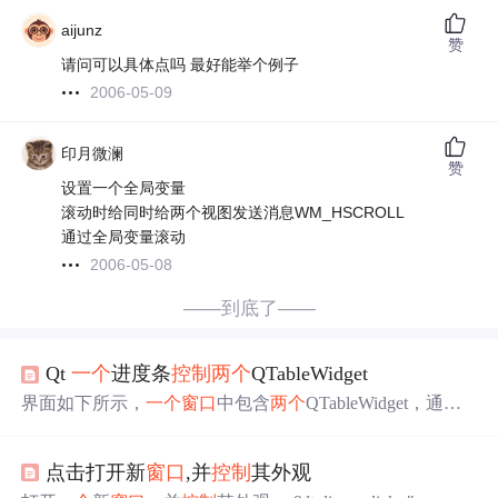
aijunz
赞
请问可以具体点吗 最好能举个例子
2006-05-09
印月微澜
赞
设置一个全局变量
滚动时给同时给两个视图发送消息WM_HSCROLL
通过全局变量滚动
2006-05-08
——到底了——
Qt
一个
进度条
控制
两个
QTableWidget
界面如下所示，
一个
窗口
中包含
两个
QTableWidget，通过
右边的
滚动条
控制
两个
QTableWidget的滚动 代码如下： #i
fndef MAINWINDOW_H #define MAINWINDOW_H #inclu
点击打开新
窗口
,并
控制
其外观
de &lt;QMainWindow&gt; #include &lt;QScrollBar&gt; #includ
e &lt;QtCore/QVariant&...