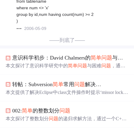
from tablename
where num <> 'x'
group by id,num having count(num) >= 2
)
2006-05-09
——到底了——
意识科学初步：David Chalmers的
简单
问题
与困难
问
本文探讨了意识科学研究中的
简单
问题
与困难
问题
，通过
分析大卫·查默斯的观点，深入理解意识体验的本质，及其
与物理过程之间的鸿沟。
转帖：Subversion
简单
常用
问题
解决…
本文提供了解决Eclipse中class文件操作时提示‘missor locke
d’
问题
的方法，包括删除本地工程重拉取项目、在class文
件夹中设置忽略列表。同时介绍了解决Eclipse提示‘svn:This
002:
简单
的整数划分
问题
clientistoooldto workwithworkingcopy;pleasegetanewerSubversi
onclient’
问题
的
简单
步骤。
本文探讨了整数划分
问题
的递归求解方法，通过一个C+
+程序实现了一个
简单
的算法，该算法能够计算出一个整数
可以由多少种不同的正整数组合而成。文章中的代码使用