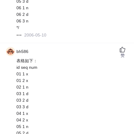
05 3 d
06 1 n
06 2 d
06 3 n
*/
2006-05-10
bh586
赞
表格如下：
id seq num
01 1 x
01 2 x
02 1 n
03 1 d
03 2 d
03 3 d
04 1 x
04 2 x
05 1 n
05 2 d