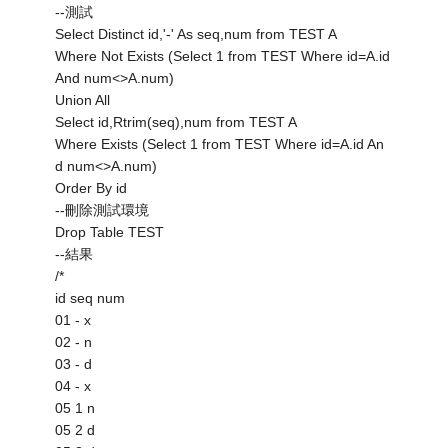
--測試
Select Distinct id,'-' As seq,num from TEST A
Where Not Exists (Select 1 from TEST Where id=A.id
And num<>A.num)
Union All
Select id,Rtrim(seq),num from TEST A
Where Exists (Select 1 from TEST Where id=A.id An
d num<>A.num)
Order By id
--刪除測試環境
Drop Table TEST
--結果
/*
id seq num
01 - x
02 - n
03 - d
04 - x
05 1 n
05 2 d