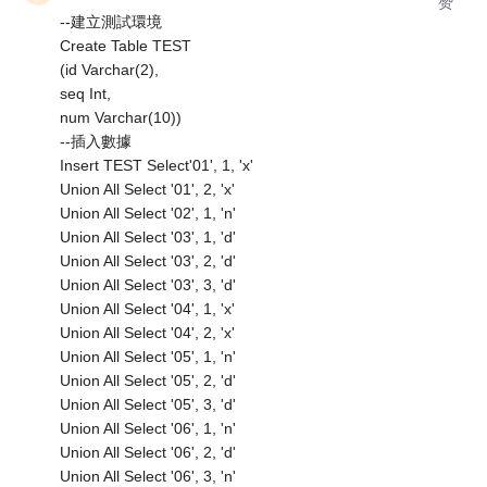
赞
--建立測試環境
Create Table TEST
(id Varchar(2),
seq Int,
num Varchar(10))
--插入數據
Insert TEST Select'01', 1, 'x'
Union All Select '01', 2, 'x'
Union All Select '02', 1, 'n'
Union All Select '03', 1, 'd'
Union All Select '03', 2, 'd'
Union All Select '03', 3, 'd'
Union All Select '04', 1, 'x'
Union All Select '04', 2, 'x'
Union All Select '05', 1, 'n'
Union All Select '05', 2, 'd'
Union All Select '05', 3, 'd'
Union All Select '06', 1, 'n'
Union All Select '06', 2, 'd'
Union All Select '06', 3, 'n'