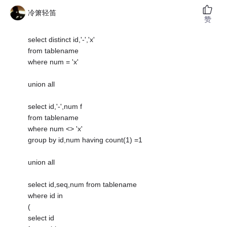
冷箫轻笛
赞
select distinct id,'-','x'
from tablename
where num = 'x'
union all
select id,'-',num f
from tablename
where num <> 'x'
group by id,num having count(1) =1
union all
select id,seq,num from tablename
where id in
(
select id