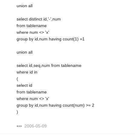
union all
select distinct id,'-',num
from tablename
where num <> 'x'
group by id,num having count(1) =1
union all
select id,seq,num from tablename
where id in
(
select id
from tablename
where num <> 'x'
group by id,num having count(num) >= 2
)
2006-05-09