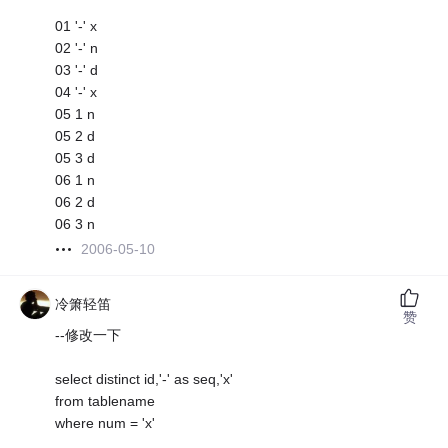
01 '-' x
02 '-' n
03 '-' d
04 '-' x
05 1 n
05 2 d
05 3 d
06 1 n
06 2 d
06 3 n
2006-05-10
冷箫轻笛
赞
--修改一下
select distinct id,'-' as seq,'x'
from tablename
where num = 'x'