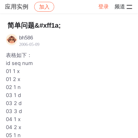
应用实例
登录
频道
加入
帖子详情
社区
应用实例
简单问题&#xff1a;
bh586
2006-05-09
表格如下：
id seq num
01 1 x
01 2 x
02 1 n
03 1 d
03 2 d
03 3 d
04 1 x
04 2 x
05 1 n