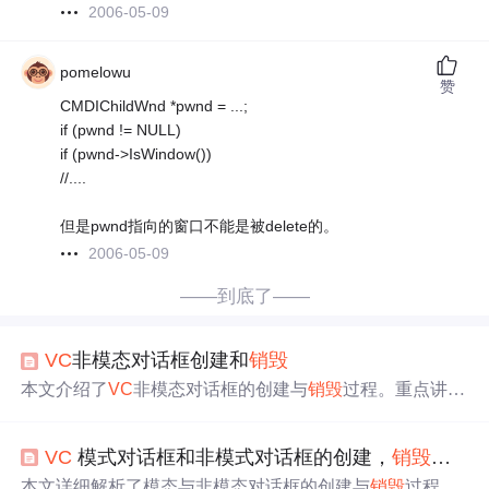
2006-05-09
pomelowu
赞
CMDIChildWnd *pwnd = ...;
if (pwnd != NULL)
if (pwnd->IsWindow())
//....
但是pwnd指向的窗口不能是被delete的。
2006-05-09
——到底了——
VC
非模态对话框创建和
销毁
本文介绍了
VC
非模态对话框的创建与
销毁
过程。重点讲述
了如何重载OnCancel及PostNcDestroy函数来正确管理非模
态对话框的生命周期，并提供了具体的代码示例。
VC
模式对话框和非模式对话框的创建，
销毁
和区
本文详细解析了模态与非模态对话框的创建与
销毁
过程，