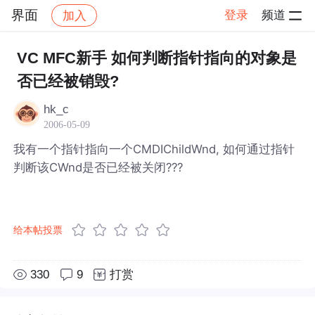
界面
登录
频道
加入
帖子详情
社区
界面
VC MFC新手 如何判断指针指向的对象是
否已经被销毁?
hk_c
2006-05-09
我有一个指针指向一个CMDIChildWnd, 如何通过指针
判断该CWnd是否已经被关闭???
给本帖投票
330
9
打赏