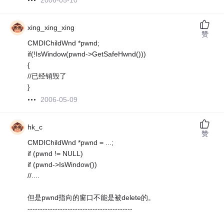
2006-05-10
xing_xing_xing
赞
CMDIChildWnd *pwnd;
if(!IsWindow(pwnd->GetSafeHwnd()))
{
//已经销毁了
}
2006-05-09
hk_c
赞
CMDIChildWnd *pwnd = ...;
if (pwnd != NULL)
if (pwnd->IsWindow())
//....
但是pwnd指向的窗口不能是被delete的。
------------------------------------------