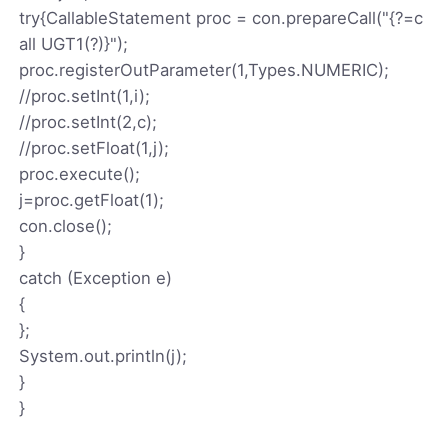
try{CallableStatement proc = con.prepareCall("{?=c
all UGT1(?)}");
proc.registerOutParameter(1,Types.NUMERIC);
//proc.setInt(1,i);
//proc.setInt(2,c);
//proc.setFloat(1,j);
proc.execute();
j=proc.getFloat(1);
con.close();
}
catch (Exception e)
{
};
System.out.println(j);
}
}