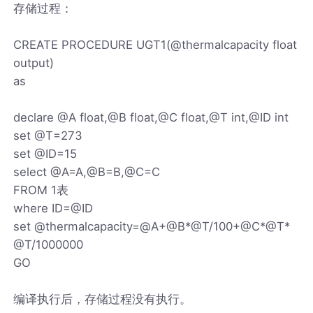
存储过程：
CREATE PROCEDURE UGT1(@thermalcapacity float
output)
as
declare @A float,@B float,@C float,@T int,@ID int
set @T=273
set @ID=15
select @A=A,@B=B,@C=C
FROM 1表
where ID=@ID
set @thermalcapacity=@A+@B*@T/100+@C*@T*
@T/1000000
GO
编译执行后，存储过程没有执行。