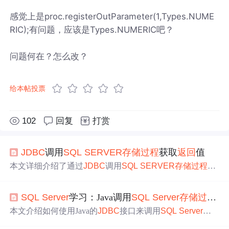
感觉上是proc.registerOutParameter(1,Types.NUME
RIC);有问题，应该是Types.NUMERIC吧？
问题何在？怎么改？
给本帖投票
102
回复
打赏
JDBC
调用
SQL
SERVER
存储过程
获取
返回
值
本文详细介绍了通过
JDBC
调用
SQL
SERVER
存储过程
的
五种方式，包括不带
参数
、带有输入
参数
、输出
参数
、
返
回
状态和更新计数的
存储过程
，并提供了相应的调用语法
SQL
Server
学习：Java调用
SQL
Server
存储过程
（
和Java代码示例。
本文介绍如何使用Java的
JDBC
接口来调用
SQL
Server
的
存储过程
，详细讲解了相关代码实现和可能遇到的
问题
处