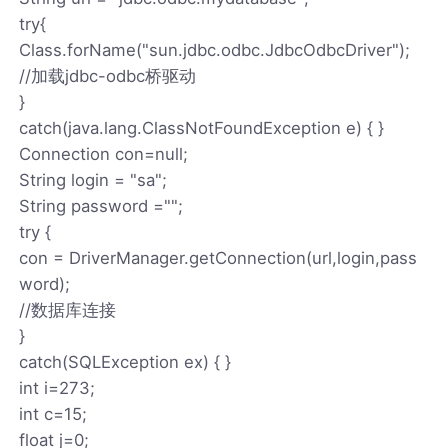
try{
Class.forName("sun.jdbc.odbc.JdbcOdbcDriver");
//加载jdbc-odbc桥驱动
}
catch(java.lang.ClassNotFoundException e) { }
Connection con=null;
String login = "sa";
String password ="";
try {
con = DriverManager.getConnection(url,login,pass
word);
//数据库连接
}
catch(SQLException ex) { }
int i=273;
int c=15;
float j=0;