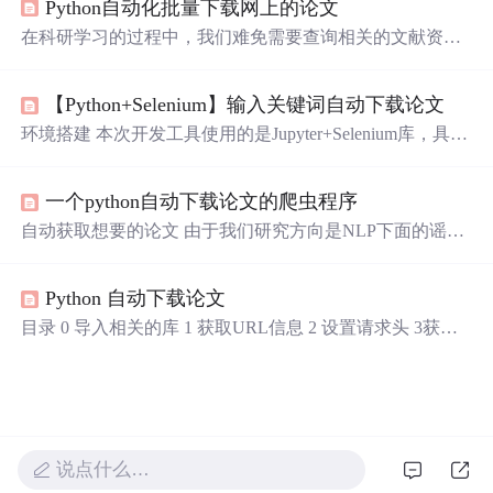
Python自动化批量下载网上的论文
开文件夹以回顾往事之余，惊现许多看似杂乱的无聊代
码。我拍腿正坐，一个想法油然而生：“生活已然很无聊，
在科研学习的过程中，我们难免需要查询相关的文献资
不如再无聊些叭”。于是，我决定开一个专题，便称之为ki
料，而想必很多小伙伴都知道SCI-HUB，此乃一大神器，
mol君的无聊小发明。妙......啊~~~❞❝「一点点题外话」：
它可以帮助我们搜索相关论文并下载其原文。可以说，SCI
首先...
【Python+Selenium】输入关键词自动下载论文
-HUB造福了众多科研人员，用起来也是“美滋滋”。 一、
代码分析 代码分析的详细思路跟以往依旧如此雷同，逃不
环境搭建 本次开发工具使用的是Jupyter+Selenium库，具体
过的还是：抓包分析->模拟请求->代码整合。 1. 搜索论文
的安装步骤不细说了，可以参考其他博客。 需要注意的
通过论文的URL、PMID、DOI号或者论文标题等搜索到对
是，在环境搭建过程中，需要下载一个chromedriver.exe放
应的论文，并通过bs4库找出PDF原文的链接地址，代码如
一个python自动下载论文的爬虫程序
到与脚本同一个文件夹内，chromedriver.exe需要与电脑里c
下： def search_article(a
hrome浏览器的版本号相匹配，具体可以参考selenium自动
自动获取想要的论文 由于我们研究方向是NLP下面的谣言
化测试资源整理。 所有代码 import os from time import sleep
检测大方向，于是最近在看nlp顶会论文，但是每一年的会
from selenium import webdriver from selenium.web
议都会收录好几百篇，如此好几个顶会一共就有上千篇论
Python 自动下载论文
文需要筛选。懒狗的我选择要不试一试写个小代码爬取下
来，带有特定字符串的顶会论文。 论文都是在dblp上找
目录 0 导入相关的库 1 获取URL信息 ​2 设置请求头 3获取
的，url规律比较简单，分为以下几步： 找出每篇论文url的
相关论文的DOI列表 4构建sci-hub下载链接 5 检索及下载 0
相似点 寻找匹配特定字符串的论文 获取到该论文的pdf_url
导入相关的库 # 导入所需模块 import requests import re impo
根据该pdf_url下载pdf 找出每篇论文url的相似点 nlp顶会
rt os from urllib.request import urlretrieve 1 获取URL信息 # 获
——ACL、NAACL、EMNLP、COLING。以
取URL信息 def get_url(key): url = 'https://xueshu.baidu.co...
说点什么…