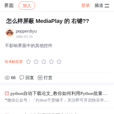
界面
登录
频道
加入
帖子详情
社区
界面
怎么样屏蔽 MediaPlay 的 右键??
pepperdiyu
2006-05-10
不影响界面中的其他控件
给本帖投票
66
回复
打赏
python自动下载论文_教你如何利用Python批量下载论文
❝微信公众号：「Python干货铺子」关注即可开启快乐学习
Python和Matlab的大门，您还在犹豫什么~❞前言❝某个夜深
人静的夜晚，夜微凉风微扬，月光照进我的书房~ 当我打