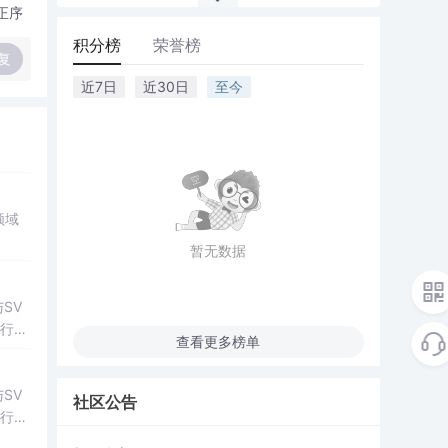
正序
积分榜
荣誉榜
复
近7日
近30日
至今
领域
暂无数据
SV
行np
查看更多榜单
项目
SV
社区公告
行np
项目