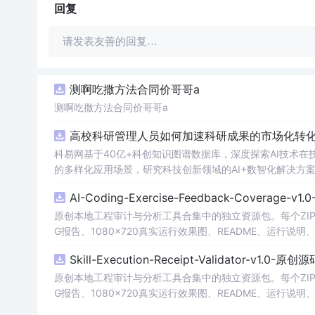
回复
请发表友善的回复…
测啊吃撒方法合同价哥哥a
测啊吃撒方法合同价哥哥a
高校科研管理人员如何加速科研成果的市场化转化？
科易网基于40亿+科创知识图谱数据库，深度探索AI技术
的多样化应用场景，研究科技创新领域的AI+数智化解决方
AI-Coding-Exercise-Feedback-Coverage-
原创本地工程审计与分析工具合集中的独立资源包。每个ZIP
G报告、1080×720真实运行效果图、README、运行说明、功
m test验证算法，执行npm run report生成报
Skill-Execution-Receipt-Validator-v1.0-原
源码、Logo、官方截图、论文、生产日志或其他受限素材
原创本地工程审计与分析工具合集中的独立资源包。每个ZIP
G报告、1080×720真实运行效果图、README、运行说明、功
m test验证算法，执行npm run report生成报