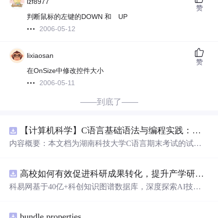
lzf8977
赞
判断鼠标的左键的DOWN 和 UP
2006-05-12
lixiaosan
赞
在OnSize中修改控件大小
2006-05-11
——到底了——
【计算机科学】C语言基础语法与编程实践：湖南科技大学期末考试核心知识点解析
内容概要：本文档为湖南科技大学C语言期末考试的试题
库，主要包含多套选择题，涵盖C语言的基础知识点，如
基本数据类型、运算符与表达式、控制结构（if、switch、
高校如何有效促进科研成果转化，提升产学研合作效率？.docx
循环）、数组、字符串处理、函数定义与调用、指针初步
等内容。题目形式为单项选择题，每道题后附有正确答
科易网基于40亿+科创知识图谱数据库，深度探索AI技术
案，旨在帮助学生巩固C语言语法和程序逻辑理解，提升
在技术转移、成果转化、技术经纪、知识产权、产业创
编程实践能力。; 适合人群：适用于高等院校计算机相关专
新、科技招商等垂直领域的多样化应用场景，研究科技创
业学习C语言课程的学生，特别是准备期末考试或需要强
bundle.properties
新领域的AI+数智化
解决
方案，推动科技创新与产业创新