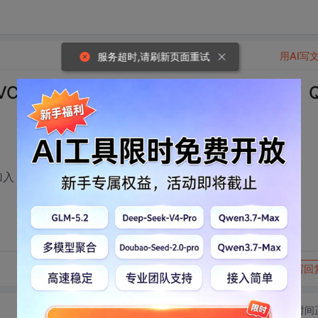
用AI写
服务超时,请刷新页面重试
ng 等MVC框架结构高手加入，一起交流、学习！
高手加入，一起交流、学习！QQ群号：23103660
转发到动态
举报
写回
切换为时间