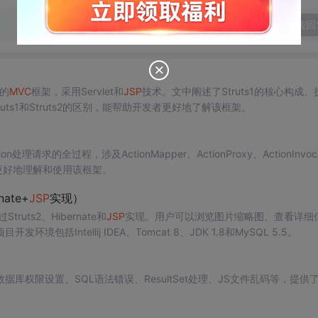
发表回
台的
MVC
框架，采用Servlet和
JSP
技术。文中阐述了Struts1的核心构成、
truts1和Struts2的区别，能帮助开发者更好地了解该框架。
求的全过程，涉及ActionMapper、ActionProxy、ActionInvoca
于更好地理解和使用该框架。
ate+
JSP
实现）
ts2、Hibernate和
JSP
实现。用户可以浏览图片缩略图、查看详细
ntellij IDEA、Tomcat 8、JDK 1.8和MySQL 5.5。
库权限设置、SQL语法错误、ResultSet处理、JS文件乱码等，提供