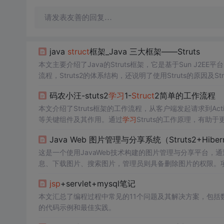
请发表友善的回复…
java
struct
框架_Java 三大框架——Struts
本文主要介绍了Java的Struts框架，它是基于Sun J2EE平
流程，Struts2的体系结构，还说明了使用Struts的原因及S
码农小汪-stuts2
学习
1-
Struct
2简单的工作流程
本文介绍了Struts框架的工作流程，从客户端发起请求到Action处理请
等关键组件及其作用。通过
学习
Struts的工作原理，有助
Java Web 图片管理与分享系统（Struts2+Hibern
这是一个使用JavaWeb技术构建的图片管理与分享平台，通过Stru
息、下载图片、搜索图片，管理员则具备删除图片的权限。项目开发环境包括I
jsp
+servlet+mysql笔记
本文汇总了编程过程中常见的11个问题及其解决方案，包括数据
的代码示例和最佳实践。