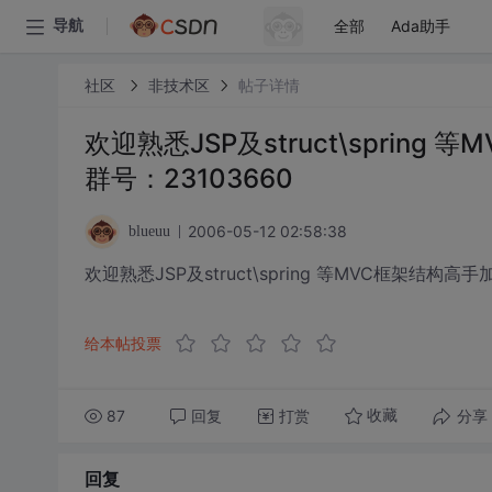
全部
Ada助手
导航
社区
非技术区
帖子详情
欢迎熟悉JSP及struct\spri
群号：23103660
2006-05-12 02:58:38
blueuu
欢迎熟悉JSP及struct\spring 等MVC框架结构
给本帖投票
87
回复
打赏
分享
收藏
回复