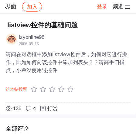
界面
登录
频道
加入
帖子详情
社区
界面
listview控件的基础问题
lzyonline98
2006-05-15
请问在对话框中添加listview控件后，如何对它进行操
作，比如如何向该控件中添加列表头？？请高手们指
点，小弟没使用过控件
给本帖投票
136
4
打赏
全部评论