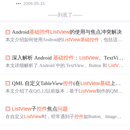
2006-05-15
——到底了——
Android
基础
控件
ListView
的使用与焦点冲突解决
本文介绍如何使用Android的
ListView
基础
控件
，包括适配
器Adapter的使用和自定义，以提高代码效率和减少冗余。
同时探讨了
ListView
的焦点冲突
问题
及其三种解决方案，
深入解析 Android
基础
控件
：
ListView
、TextView、Button 的使用与原理（含面试题）
帮助开发者实现更高效、响应式的列表视图。
本文详细解析了 Android 中的 TextView、Button 和
ListVie
w
等
基础
控件
的功能、使用方法及原理，并提供了丰富的
实战示例和性能优化技巧。文章还涵盖了常见的面试
问题
QML 自定义TableView
控件
(在
ListView
基础
上实现类似QTableView功能)
及其解答，帮助开发者深入理解
控件
的工作机制。
本文介绍了在Qt5.12以前版本，基于
ListView
制作的QML
TableView
控件
。该
控件
保留
ListView
属性，新增自定义表
头、设置列宽等功能。文中给出了
控件
属性、使用方法，
ListView
子
控件
焦点
问题
还提供了下载链接，同时针对部分版本出现的
问题
给出解
决办法。
在自定义
ListView
时，经常遇到子
控件
如Button、ImageBut
ton与Item焦点冲突的
问题
。通过设置根布局的descendantFo
cusability为blocksDescendants，以及子
控件
的android:clickab