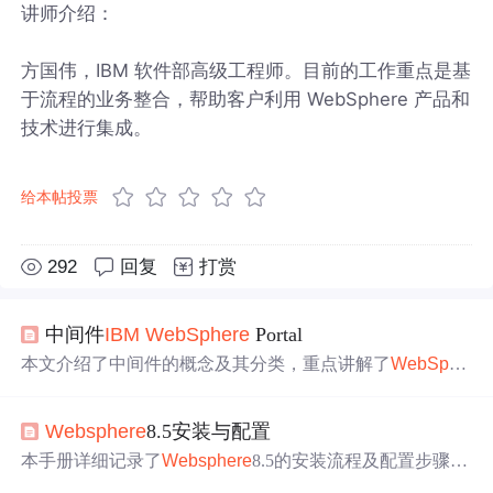
讲师介绍：
方国伟，IBM 软件部高级工程师。目前的工作重点是基
于流程的业务整合，帮助客户利用 WebSphere 产品和
技术进行集成。
给本帖投票
292
回复
打赏
中间件
IBM
WebSphere
Portal
本文介绍了中间件的概念及其分类，重点讲解了
WebSphe
re
Portal的功能和应用场景，包括其低成本集成技术、高度
模块化和扩展性等特点。
Websphere
8.5安装与配置
本手册详细记录了
Websphere
8.5的安装流程及配置步骤，
包括
IBM
InstallationManager的使用、
Websphere
服务器概