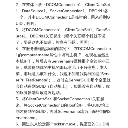
2、在窗体上放上DCOMConnection1、ClientDataSet
1、DataSource1、SocketConnection1、DBGrid1各
一个。其中DCOMConnection1是临时的，用来得到G
UID，呵呵。
3、将DCOMConnection1、ClientDataSet1、DataSo
urce1、DBGrid1关联起来（哪个关联哪个我就不说
了，要是这也不知道，智商有问题，呵呵）。
4、在服务器端起动着的情况下，在DCOMConnection
1的computername属性中填写主机IP，在现在当然是
本机IP了，然后去点Servername属性那个空边的小三
角，就能得到你的主机的那玩意儿（不好意思，本人
菜，那玩意儿该叫什么，我也不知道我得到的是“Serv
erPrj.TestRemote”），这时在ServerGUID那个空里就
会自动得到GUID（自动填上），如果没有自动填，你
的服务器端应该是没起动。
5、将ClientDataSet1和SocketConnection1关联起
来。将SocketConnection1的Host设好，将GUID填上
刚才得到的GUID，将其Servername填为上面得到的S
ervername。
6、回过头来设定那个scktsrvr.exe，将里面的GUID填