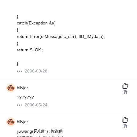
}
catch(Exception &e)
{
return Error(e.Message.c_str(), IID_IMydata);
}
return S_OK ;
}
2006-09-28
hllyjdr
赞
???????
2006-05-24
hllyjdr
赞
jjwwang(风归叶) :你说的