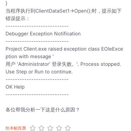
}
当程序执行到ClientDataSet1->Open();时，提示如下
错误提示：
---------------------------
Debugger Exception Notification
---------------------------
Project Client.exe raised exception class EOleExce
ption with message '
用户 'Administrator' 登录失败。'. Process stopped.
Use Step or Run to continue.
---------------------------
OK Help
---------------------------
各位帮我分析一下这是什么原因？
给本帖投票