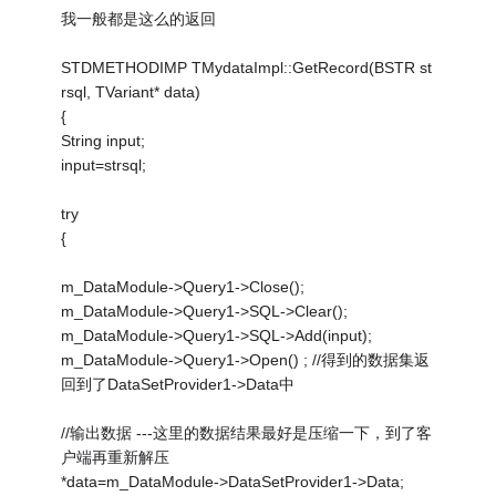
我一般都是这么的返回
STDMETHODIMP TMydataImpl::GetRecord(BSTR st
rsql, TVariant* data)
{
String input;
input=strsql;
try
{
m_DataModule->Query1->Close();
m_DataModule->Query1->SQL->Clear();
m_DataModule->Query1->SQL->Add(input);
m_DataModule->Query1->Open() ; //得到的数据集返
回到了DataSetProvider1->Data中
//输出数据 ---这里的数据结果最好是压缩一下，到了客
户端再重新解压
*data=m_DataModule->DataSetProvider1->Data;