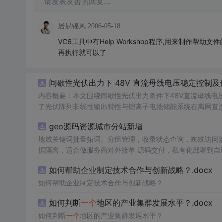
请发表友善的回复…
居易锦风
2006-05-18
VC6工具中有Help Workshop程序,用来制作帮助
再执行就可以了
间歇性光伏出力下 48V 直流母线电压稳定控制及
内容概要：本文围绕间歇性光伏出力条件下48V直流母线电
了光伏阵列非线性输出特性与锂离子电池储能系统在离网直流微
光伏储能直流系统仿真模型，涵盖PV阵列、Boost DC-
geo源码资源城市分站新增
跟踪（MPPT）与储能系统的协同控制，有效应对光照波动
多种先进控制算法，显著提升了系统的动态响应速度与直流
地域关键词批量拓词、分组管理，收录状态查询，蜘蛛访问监控
微网的供电可靠性与能源利用效率具有重要理论价值和工程意义。; 适合人群：具备电力电子、新能源系统或自动控制等相
据隔离，适合做服务商对外接单 源码交付，私有化部署到自己
的研究生、科研人员，以及从事微电网、光伏储能系统开发与设计的工程技术人员。; 使用场景
端适配，自带基础模板，可自行替换前端页面 附带安装部署
如何帮助企业制定技术合作与创新战略？.docx
能系统Simulink仿真模型；② 实现间歇性光照条件下4
与储能充放电策略之间的协同机制，提升系统在复杂工况下
如何帮助企业制定技术合作与创新战略？
供可靠的理论依据和技术支撑。; 阅读建议：建议结合文中所述的Simulink仿真模型与控制算法，亲自动手实践建模与仿真全过程，重点关
如何判断
一个
地区的产业集群发展水平？.docx
注MPPT控制策略的实现、双向DC-DC变换器的设计以
强度变化曲线和负载投切工况，全面测试和评估系统的动态
如何判断
一个
地区的产业集群发展水平？