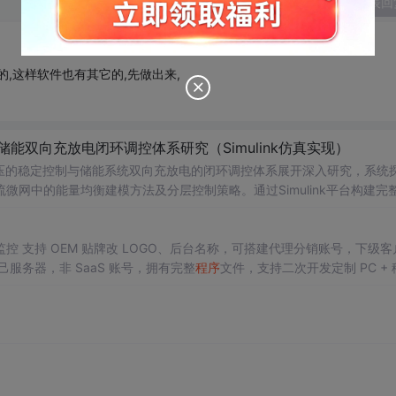
发表回
文件的,这样软件也有其它的,先做出来,
储能双向充放电闭环调控体系研究（Simulink仿真实现）
压的稳定控制与储能系统双向充放电的闭环调控体系展开深入研究，系统
网中的能量均衡建模方法及分层控制策略。通过Simulink平台构建完
DC变换器、负载、双向DC-DC变换器及电池系统等关键组件，实现了最大功
引起的功率供需失衡问题。研究采用双PI闭环控制、模型预测控制（MPC
母线电压稳定性，并实现了储能系统在削峰填谷中的优化运行，对于增强
 支持 OEM 贴牌改 LOGO、后台名称，可搭建代理分销账号，下级客
关领域基础知识
服务器，非 SaaS 账号，拥有完整
程序
文件，支持二次开发定制 PC + 
及目标：① 构建适用于离网场景的光伏储
文档、环境配置教程
8V直流母线电压的精确稳定控制与储能系统的双向能量管理；③ 研究MPPT
的运行稳定性与鲁棒性；④ 为微电网能量管理系统的设计、优化与性能
及电压外环与电流内环构成的双闭环控制结构的参数整定，并通过设置不同的
响应能力与控制性能。