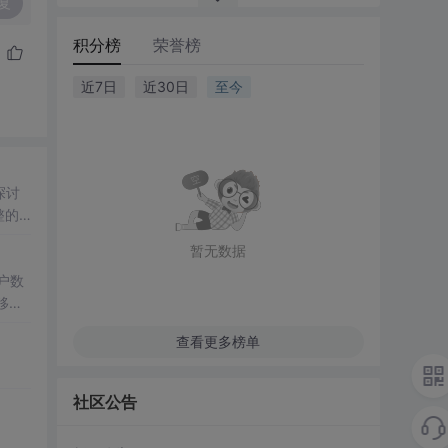
复
积分榜
荣誉榜
近7日
近30日
至今
探讨
整的
率点
暂无数据
）等
离网
户数
移动
查看更多榜单
控制
验证提
社区公告
光照