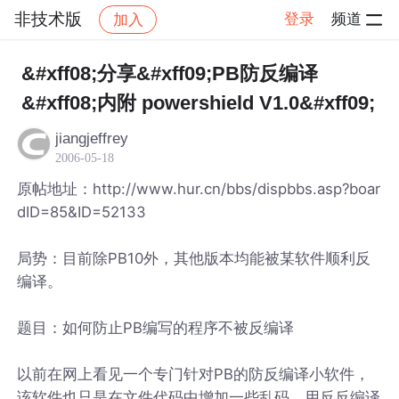
非技术版
登录
频道
加入
帖子详情
社区
非技术版
&#xff08;分享&#xff09;PB防反编译
&#xff08;内附 powershield V1.0&#xff09;
jiangjeffrey
2006-05-18
原帖地址：http://www.hur.cn/bbs/dispbbs.asp?boar
dID=85&ID=52133
局势：目前除PB10外，其他版本均能被某软件顺利反
编译。
题目：如何防止PB编写的程序不被反编译
以前在网上看见一个专门针对PB的防反编译小软件，
该软件也只是在文件代码中增加一些乱码，用反反编译