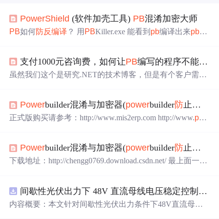
Power
Sh
ield
(软件加壳工具)
PB
混淆加密大师
PB
如何
防
反编译
？ 用
PB
Killer.exe 能看到
pb
编译出来
pb
d
和dll里面完整的代码. 试试
PB
防
反编译
power
sh
ield
V1
.0,
对exe所在的
pb
d混淆,其他的
pb
d中的代码. 下载地址： http
支付1000元咨询费，如何让
PB
编写的程序不能被
反
s://download.csdn.net/download/chengg0769/2733346 或者这
里：（
PB
混淆加密大师，加强版
power
sh
ield
，彻底阻止...
虽然我们这个是研究.NET的技术博客，但是有个客户需要
解决
PB
编写的程序不被
反编译
。
Power
builder混淆与加密器(
power
builder
防
止
反编译
最近有一个朋友找我，想决绝
PB
编写的程序如何才不能被
正式版购买请参考：http://www.mis2erp.com http://www.
pb
-
反编译
？
obfuscator.com http://www.
pb
d-obfuscator.com 下载地址：htt
若谁能尽快解决这个问题，提供相关文档，做法等，验收
p://chengg0769.download.csdn.net/ 最上面一个，注意因为不
后马上支
Power
builder混淆与加密器(
power
builder
防
止
反编译
能删除，所以其他的标明作废的不要下载。 无csdn账号的
付1000元辛苦费。
请在公共下载站下载(版本可能滞后，因为每月只...
下载地址：http://chengg0769.download.csdn.net/ 最上面一
个，注意因为不能删除，所以其他的标明作废的不要下
将权限管理、工作流管理做到我能力的极致，一个人只能
载。 无csdn账号的请在公共下载站下载： http://www.online
做好那么很少的几件事情。
间歇性光伏出力下 48V 直流母线电压稳定控制及储能双向充放电闭环调控体系研究（Simulink仿真实现）
down.net/soft/15463.htm (我会通过作者平台更新) http://ww
posted on 2009-09-07 22:34 不仅仅是通用权限设计 阅读(96
w.newhua.com/soft/15463.htm...
内容概要：本文针对间歇性光伏出力条件下48V直流母线
1) 评论(11)编辑收藏
电压稳定控制及储能双向充放电闭环调控问题，提出一种