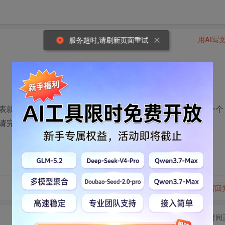
用AI写
服务超时,请刷新页面重试
表就用了这个生成的临时表，可是我链接的数据库地址换了一个
请完这是怎么回事。
转发到动态
举报
写回
切换为时间