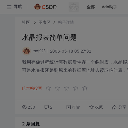
全部
Ada助手
导航
社区
图表区
帖子详情
水晶报表简单问题
2006-05-18 05:27:32
zmj925
我用存储过程统计完数据后生存一个临时表，水晶报
可是水晶报还是到原来的数据库地址去读取临时表，
给本帖投票
230
2
打赏
分享
收藏
2 条
回复