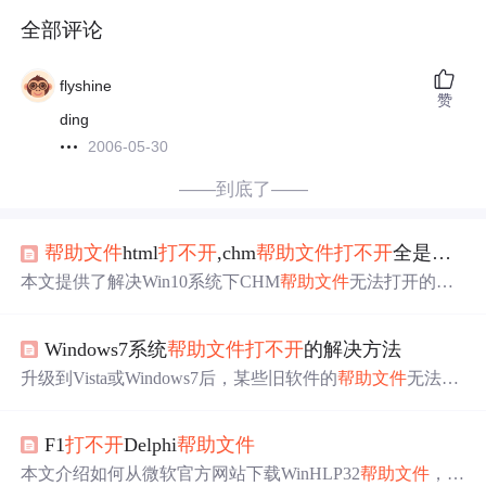
全部评论
flyshine
赞
ding
2006-05-30
——到底了——
帮助文件
html
打不开
,chm
帮助文件
打不开
全是代码？这几种解决方法了解一下
本文提供了解决Win10系统下CHM
帮助文件
无法打开的问
题方案，包括调整IE浏览器编码、更改HTML文件编码及
修复索引丢失等方法。
Windows7系统
帮助文件
打不开
的解决方法
升级到Vista或Windows7后，某些旧软件的
帮助文件
无法打
开。原因是这些系统未内置WinHlp32.exe。本文介绍如何
从Microsoft下载中心获取此帮助程序，以便能够查看32位
F1
打不开
Delphi
帮助文件
的.hlp文件。
本文介绍如何从微软官方网站下载WinHLP32
帮助文件
，适