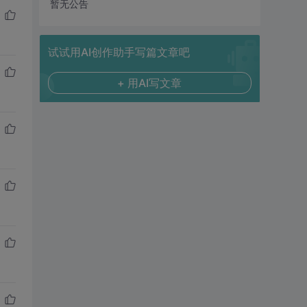
暂无公告
试试用AI创作助手写篇文章吧
+ 用AI写文章