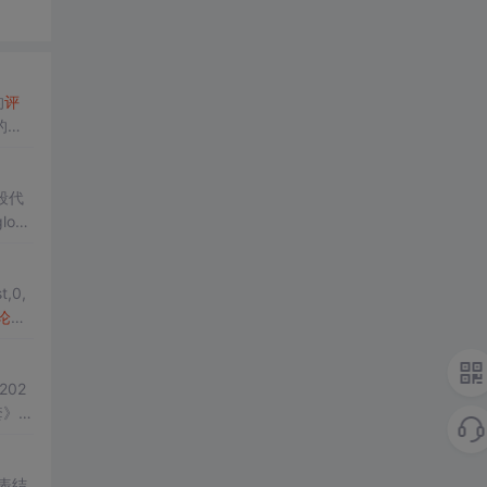
的
评
的占
的所
段代
t,0,
论
。
，除
02
》🌟