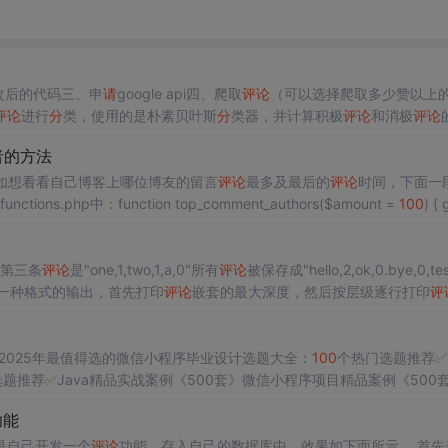
改后的代码三、申
请
google api四、爬取
评论
（可以选择爬取多少赞以上
评论
进行
分
类，使用的是朴素贝叶斯
分
类器，并计算积极
评论
和消极
评论
爬虫运行driver.py八、本项目的特点1.可以爬取多个网址，并对爬取
者的方法
如想看看自己博客上哪位博友的留言
评论
最多及最后的
评论
时间，下面一
hp中：function top_comment_authors($amount =
100
) { globa
l $wpdb; $prepared_statement = $wpdb->prepare( 'SELECT COUNT(comment_auth
”，第三条
评论
是"one,1,two,1,a,0"所有
评论
被保存成"hello,2,ok,0.bye,0,tes
一种格式的输出，首先打印
评论
嵌套的最大深度，然后按层级逐行打印
评
，回复当前
评论
的数量，以及当前
评论
的所有子
评论
。
评论
具有树状结构
2024-2025年最值得选的微信小程序毕业设计选题大全：
100
个热门选题推荐✅2
选题推荐✅Java精品实战案例《500套》微信小程序项目精品案例《500套
功能
是自己开发一个
评论
功能，存入自己的数据库中，效果如下面所示。 首先表结