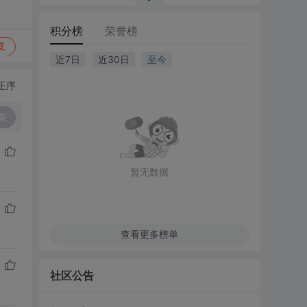
积分榜
荣誉榜
复
近7日
近30日
至今
正序
复
暂无数据
查看更多榜单
社区公告