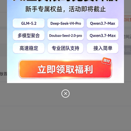
转发到动态
举报
写回
切换为时间
发表回
西放首页吧？