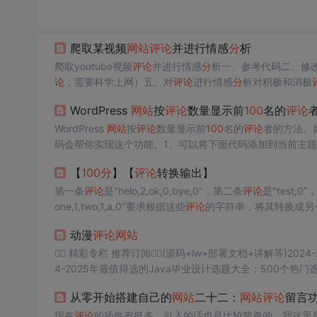
爬取某视频
网站
评论
并进行情感
分
析
爬取youtube视频
评论
并进行情感
分
析一、参考代码二、修
论
，需要科学上网）五、对
评论
进行情感
分
析对积极和消极
比六、对
评论
进行
分
词，词频高的通过词云进行可视化七、调用
WordPress
网站
按
评论
数量显示前
100
名的
评论
有
评论
进行整...
WordPress
网站
按
评论
数量显示前
100
名的
评论
者的方法。
码会帮你实现这个功能。1、可以将下面代码添加到当前主题functions.p
【
100
分
】【
评论
转换输出】
第一条
评论
是"helo,2,ok,0,bye,0"，第二条
评论
是"test,0
one,1,two,1,a,0"要求根据这些
评论
的字符串，将其转换成另
给定一个
评论
的字符串，其中每条
评论
的格式为：
评论
内容
动漫
评论
网站
了根
评论
外，每个
评论
都有一个父
评论
。
👇🏻 精彩专栏 推荐订阅👇🏻(源码+lw+部署文档+讲解等)
4-2025年最值得选的Java毕业设计选题大全：500个热门
文末获取源码+数据库🌟。
从零开始搭建自己的
网站
二十二：
网站
评论
留言
现在
评论
的插件有挺多，引入的话也是比较简单的。我这里