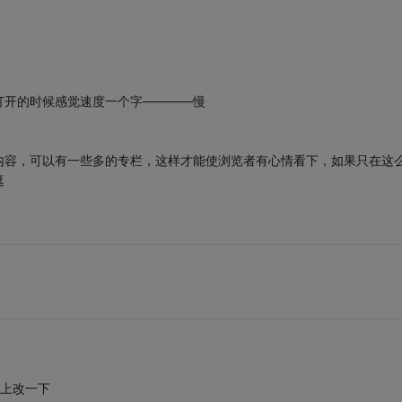
打开的时候感觉速度一个字————慢
内容，可以有一些多的专栏，这样才能使浏览者有心情看下，如果只在这
逛
js上改一下