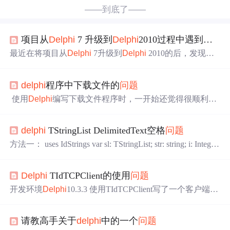
——到底了——
项目从
Delphi
7 升级到
Delphi
2010过程中遇到的有关FormPaint的
最近在将项目从
Delphi
7升级到
Delphi
2010的后，发现原
来在
Delphi
下运行的一个类似StringGrid的第三方控件，在
2010中运行时，当窗体被其它窗体覆盖，或者将窗体拖动
delphi
程序中下载文件的
问题
到屏幕四周(窗体被屏幕覆盖一部分)，然后再将窗体拖出
时，第三方控件上有拖尾、黑影等出现(如下图所示)，疑
使用
Delphi
编写下载文件程序时，一开始还觉得很顺利，
似没有自动调用Paint方法重绘。 经多次测试，在
Delphi
20
使用URLDownload很方便function DownloadFile1(SourceFil
10中，打开原De
e, DestFile: string): Boolean;begin try CoInitialize(ni
delphi
TStringList DelimitedText空格
问题
l); //这个是发现
问题
后加上去的 Result := UrlDown
loadToFi
方法一： uses IdStrings var sl: TStringList; str: string; i: Integer;
begin str := 'aa,b b,cc,dd'; sl := TStringList.Create; SplitColumns
(str, sl, ',');//该函数没有上述的BUG for i := 0 to sl...
Delphi
TIdTCPClient的使用
问题
开发环境
Delphi
10.3.3 使用TIdTCPClient写了一个客户端小
例子，使用网络调试助手作为服务端（设置接收到客户端
信息会自动返回数据）。 通讯模式：短连接。客户端连接-
请教高手关于
delphi
中的一个
问题
-发送---等待数据---接收---断开。此例子中客户端不知道返