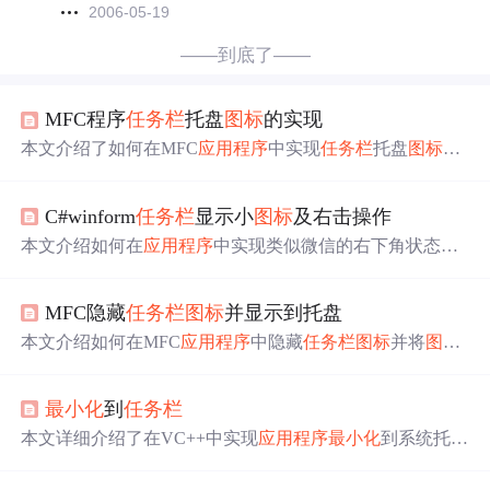
2006-05-19
——到底了——
MFC程序
任务栏
托盘
图标
的实现
本文介绍了如何在MFC
应用程序
中实现
任务栏
托盘
图标
的
功能，包括添加、删除
图标
，以及处理
鼠标
点击
和右键菜
单
响应
。通过自定义函数TrayMyIcon()和消息映射，当用户
C#winform
任务栏
显示小
图标
及右击操作
操作
时
，程序可以隐藏窗口并在
任务栏
托盘区显示
图标
，
同
时
展示右键菜单和
响应
双击操作。
本文介绍如何在
应用程序
中实现类似微信的右下角状态栏
图标
功能，包括显示自定义
图标
、
响应
鼠标
双击事件以显
示程序窗口、添加右键快捷菜单及其事件处理等。
MFC隐藏
任务栏
图标
并显示到托盘
本文介绍如何在MFC
应用程序
中隐藏
任务栏
图标
并将
图标
显示到系统托盘，并提供了具体的代码实现，包括处理托
盘
图标
的
点击
事件及
响应
。
最小化
到
任务栏
本文详细介绍了在VC++中实现
应用程序
最小化
到系统托盘
并能通过双击恢复界面的方法。通过自定义消息和使用She
ll_NotifyIcon函数，文章提供了具体的代码示例，包括如何