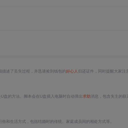
细描述了丢失过程，并恳请捡到钱包的
好心人
归还证件，同时提醒大家注
U盘的方法。脚本会在U盘插入电脑时自动弹出
求助
消息，包含失主的联
习俗和生活方式，包括结婚时的传统、家庭成员间的相处方式等。