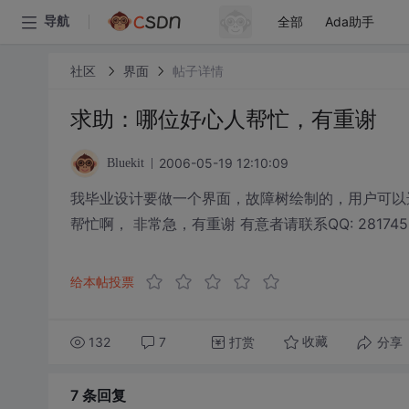
全部
Ada助手
导航
社区
界面
帖子详情
求助：哪位好心人帮忙，有重谢
2006-05-19 12:10:09
Bluekit
我毕业设计要做一个界面，故障树绘制的，用户可以
帮忙啊， 非常急，有重谢 有意者请联系QQ: 281745520 
给本帖投票
132
7
打赏
分享
收藏
7 条
回复