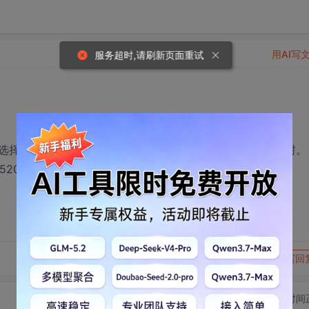
用AI写
服务超时,请刷新页面重试
选择我自定义的图形进行绘制，然后绘制的图形能生成故障树。
TEL:13811859160
转发到动态
举报
写回
切换为时间