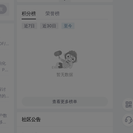
复
积分榜
荣誉榜
近7日
近30日
至今
映
F/A
、白
构化
PD
暂无数据
。
探讨
整的
查看更多榜单
率点
）等
离网
户数
社区公告
移动