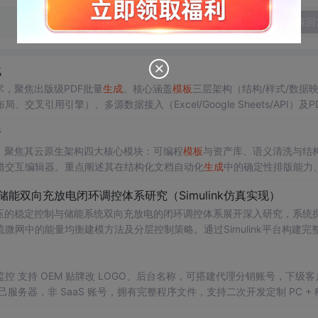
发表回
战
，聚焦出版级PDF批量
生成
。核心涵盖
模板
三层架构（结构/样式/数据
用引擎）、多源数据接入（Excel/Google Sheets/API）及PD
交付、零代码运维与业务人员自主可控，适用于金融、医疗等强合规场景的年报
析
本质，聚焦其云原生架构四大核心模块：可编程
模板
与资产库、语义清洗与结
错交互编辑器。重点阐述其在结构化文档自动化
生成
中的确定性排版能力、
——不替代深度内容创作，而专精于结构化内容的高效、稳定、批量交付
储能双向充放电闭环调控体系研究（Simulink仿真实现）
压的稳定控制与储能系统双向充放电的闭环调控体系展开深入研究，系统
网中的能量均衡建模方法及分层控制策略。通过Simulink平台构建完
DC变换器、负载、双向DC-DC变换器及电池系统等关键组件，实现了最大功
引起的功率供需失衡问题。研究采用双PI闭环控制、模型预测控制（MPC
母线电压稳定性，并实现了储能系统在削峰填谷中的优化运行，对于增强
 支持 OEM 贴牌改 LOGO、后台名称，可搭建代理分销账号，下级客
关领域基础知识
务器，非 SaaS 账号，拥有完整程序文件，支持二次开发定制 PC + 
及目标：① 构建适用于离网场景的光伏储
文档、环境配置教程