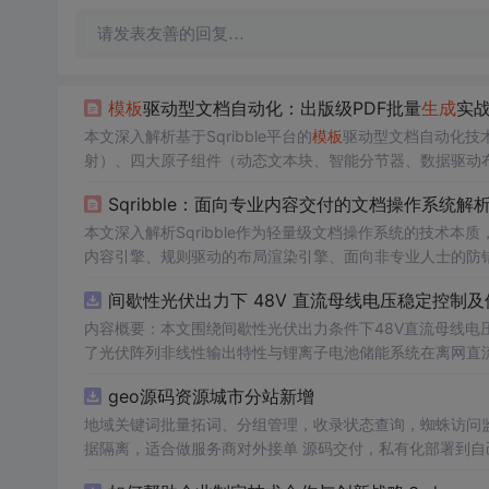
请发表友善的回复…
模板
驱动型文档自动化：出版级PDF批量
生成
实
本文深入解析基于Sqribble平台的
模板
驱动型文档自动化技术
射）、四大原子组件（动态文本块、智能分节器、数据驱动布局、交叉引
-1b、CMYK、PDF/X-4等合规输出参数。强调确定性
Sqribble：面向专业内容交付的文档操作系统解
皮书等长文档自动化生产。
本文深入解析Sqribble作为轻量级文档操作系统的技术
内容引擎、规则驱动的布局渲染引擎、面向非专业人士的防
F/A合规导出、多版本分发及反馈闭环机制，并明确其边界
间歇性光伏出力下 48V 直流母线电压稳定控制及
内容概要：本文围绕间歇性光伏出力条件下48V直流母线电
了光伏阵列非线性输出特性与锂离子电池储能系统在离网直流微
光伏储能直流系统仿真模型，涵盖PV阵列、Boost DC-
geo源码资源城市分站新增
跟踪（MPPT）与储能系统的协同控制，有效应对光照波动
多种先进控制算法，显著提升了系统的动态响应速度与直流
地域关键词批量拓词、分组管理，收录状态查询，蜘蛛访问监控
微网的供电可靠性与能源利用效率具有重要理论价值和工程意义。; 适合人群：具备电力电子、新能源系统或自动控制等相
据隔离，适合做服务商对外接单 源码交付，私有化部署到自己服
的研究生、科研人员，以及从事微电网、光伏储能系统开发与设计的工程技术人员。; 使用场景
端适配，自带基础
模板
，可自行替换前端页面 附带安装部署