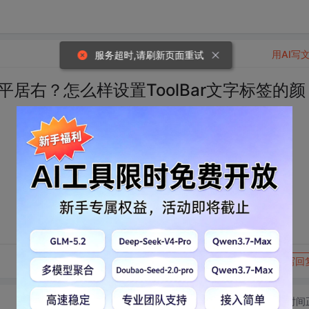
用AI写
服务超时,请刷新页面重试
水平居右？怎么样设置ToolBar文字标签的颜
转发到动态
举报
写回
切换为时间