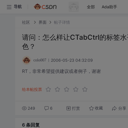
全部
Ada助手
导航
社区
界面
帖子详情
请问：怎么样让CTabCtrl的标签
色？
2006-05-23 04:32:09
colo007
RT，非常希望提供建议或者例子，谢谢
给本帖投票
249
6
打赏
分享
收藏
6 条
回复