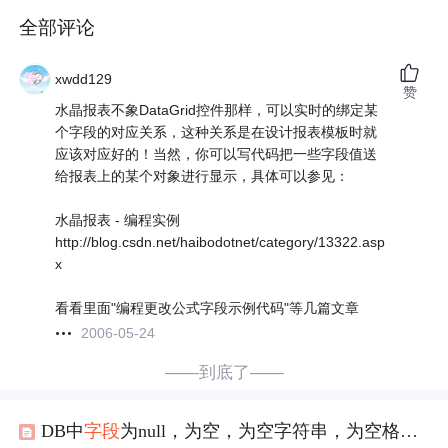
全部评论
xwdd129
赞
水晶报表不象DataGrid控件那样，可以实时的绑定某
个字段的对应关系，这种关系是在设计报表模板时就
应该对应好的！当然，你可以写代码把一些字段值送
给报表上的某个对象进行显示，具体可以参见：
水晶报表 - 编程实例
http://blog.csdn.net/haibodotnet/category/13322.asp
x
看看里面"编程更改公式字段示例代码"等几篇文章
2006-05-24
——到底了——
DB中
字段
为null，为空，为空字符串，为空格要怎么过滤取出有效值