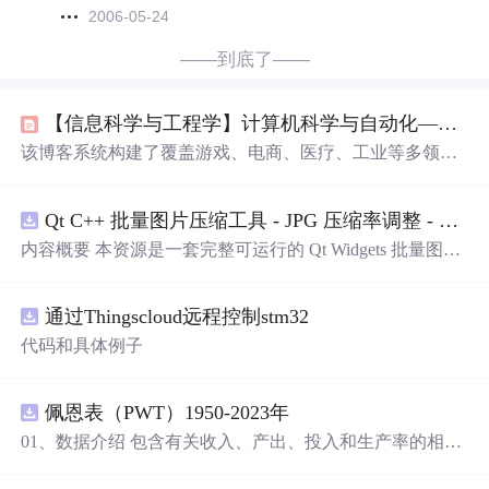
2006-05-24
——到底了——
【信息科学与工程学】计算机科学与自动化——第六十三篇 人机交互之前端交互参数知识库02
该博客系统构建了覆盖游戏、电商、医疗、工业等多领域
的前端交互参数知识库，涵盖视觉/听觉/触觉反馈设计、多
模态交互参数（如连击时间窗口、压力阈值、路径预测长
Qt C++ 批量图片压缩工具 - JPG 压缩率调整 - 批量修改分辨率 - 本地图片批处理（源码）
度）、人因工程原理（费茨定律、希克定律）、性能指标
（响应时间、帧率、准确率）及技术实现（CSS动画、We
内容概要 本资源是一套完整可运行的 Qt Widgets 批量图片
bGL、MediaPipe、A*算法、核密度估计）。所有
条
目均强
压缩桌面工具源码，基于 Qt5/C++ 从零开发，专为初学者
调跨平台适配、多感官协同与实时性保障。
设计，分步实现图片批量处理全套功能。工具支持多选单
通过Thingscloud远程控制stm32
张图片、直接读取整个文件夹内所有 JPG/PNG 图像，可自
定义输出图片分辨率、调节 JPG0~100 区间压缩质量，自
代码和具体例子
带锁定宽高比防拉伸变形功能；批量处理完成后自动统计
每张图片压缩前后文件体积，计算整体压缩缩小比例，直
观展示压缩效果。 适用人群 Qt/C++ 零基础初学者，学习
佩恩表（PWT）1950-2023年
QImage 图像绘图、文件目录遍历、UI 交互开发； 需要本
01、数据介绍 包含有关收入、产出、投入和生产率的相对
地批量处理图片的办公、设计、自媒体从业者； 想要学习
水平信息，涵盖1950-2023年各国GDP、汇率、TFP、CPI
图片缩放、JPG 压缩、本地文件 IO、进度
条
交互的开发学
指数、人口、人力资本等多项数据，整理的PWT 11.0中文