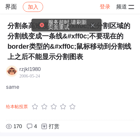
界面
登录
频道
加入
帖子详情
社区
界面
服务超时,请刷新
分割条高难度问题&#xff0c;使分割区域的
页面重试
分割线变成一条线&#xff0c;不要现在的
border类型的&#xff0c;鼠标移动到分割线
上之后不能显示分割图表
rzjkl1980
2006-05-24
same
给本帖投票
170
4
打赏