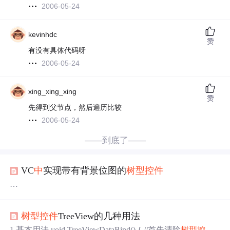
2006-05-24
kevinhdc
赞
有没有具体代码呀
2006-05-24
xing_xing_xing
赞
先得到父节点，然后遍历比较
2006-05-24
——到底了——
VC
中
实现带有背景位图的
树型
控件
当前许多应用程序都在使用
树型
控件
时为其添加了背景位
图，增强的
控件
的魅力，然而对于Visual C++编程爱好者来
树型
控件
TreeView的几种用法
说，使用Visual C++MFC提供的
树型
控件
（CTreeCtrl）本
身就是一个难点，至于如何使该
控件
能够带有背景位图，
1 基本用法 void TreeViewDataBind() { //首先清除
树型
控件