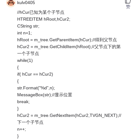
kulv0405
赞
//hCur已知为某个子节点
HTREEITEM hRoot,hCur2;
CString str;
int n=1;
hRoot = m_tree.GetParentItem(hCur);//得到父节点
hCur2 = m_tree.GetChildItem(hRoot);//父节点下的第
一个子节点
while(1)
{
if( hCur == hCur2)
{
str.Format("%d",n);
MessageBox(str);//显示位置
break;
}
hCur2 = m_tree.GetNextItem(hCur2,TVGN_NEXT);//
下一个子节点
n++;
}