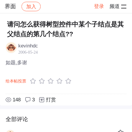
界面
登录
频道
加入
帖子详情
社区
界面
请问怎么获得树型控件中某个子结点是其
父结点的第几个结点??
kevinhdc
2006-05-24
如题,多谢
给本帖投票
148
3
打赏
全部评论