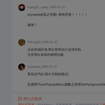
supergirl_sunny
2006-05-25
mynamelj(风之羽翼) 果然厉害！！！！！
谢谢！
YufengShi
2006-05-25
点击其他区域,弹出菜单自己会消失的.
注意弹出菜单的调用问题.
mynamelj
2006-05-25
算你运气好,我今天刚好路过!
在调用TrackPopupMenu函数之前用SetForegrou
弹出式
菜单
弹出式
菜单
（PopMenu）大家都熟悉，在WIN98的桌面上