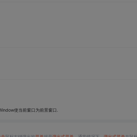
ndWindow使当前窗口为前景窗口.
单击
鼠标右键弹出的
菜单
就是
弹出式
菜单
。通常情况下，
弹出式
菜单
在鼠