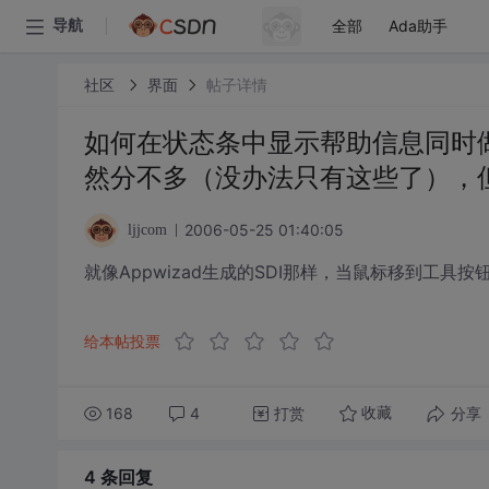
全部
Ada助手
导航
社区
界面
帖子详情
如何在状态条中显示帮助信息同时做出像
然分不多（没办法只有这些了），
2006-05-25 01:40:05
ljjcom
就像Appwizad生成的SDI那样，当鼠标移到工
给本帖投票
168
4
打赏
分享
收藏
4 条
回复