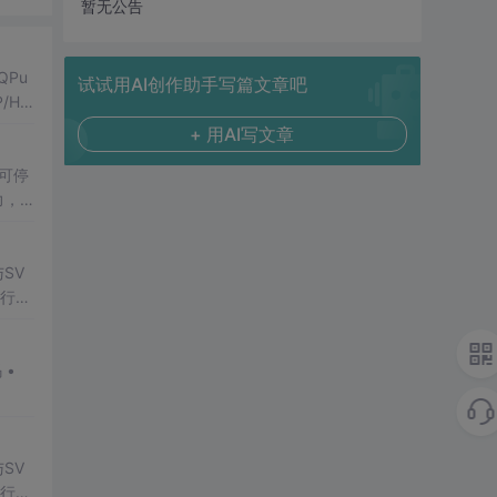
暂无公告
Pu
试试用AI创作助手写篇文章吧
/HT
+ 用AI写文章
、可停
力，
SV
行np
项目
SV
行np