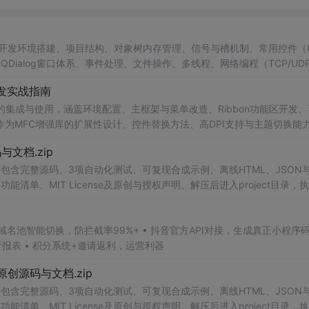
、开发环境搭建、项目结构、对象树内存管理、信号与槽机制、常用控件（Q
ndow与QDialog窗口体系、事件处理、文件操作、多线程、网络编程（TCP/UDP
性、C++面向对象设计、信号槽通信模型及可视化UI开发流程。
开发实战指南
在MFC应用中的集成与使用，涵盖环境配置、主框架与菜单改造、Ribbon功能区开发
为MFC增强库的扩展性设计、控件替换方法、高DPI支持与主题切换能
源码与文档.zip
包含完整源码、3项自动化测试、可复现合成示例、离线HTML、JSON与
能清单、MIT License及原创与授权声明。解压后进入project目录，执
告，也可通过本地静态服务器打开网页。运行时零第三方依赖，不包含热点产品或开源
。适合前端开发、AI应用工程、测试审计和课程实践。
析报表 • 积分系统+邀请返利，运营利器
1.0-原创源码与文档.zip
包含完整源码、3项自动化测试、可复现合成示例、离线HTML、JSON与
能清单、MIT License及原创与授权声明。解压后进入project目录，执