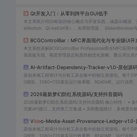
Qt开发入门：从零到跨平台GUI低手
本文系统介绍Qt框架的核心概念与开发实践，涵盖Qt概述
shButton、QLineEdit等）、布局管理器、 QMainWi
TP）、QSS样式定制及绘图API。重点突出Qt的跨平台特
BCGControlBar：MFC界面现代化与专业级UI
本文系统讲解BCGControlBar Professional库
靠面板实现、视觉管理器定制及性能优化策略。重点突出其作
适用于Windows桌面应用的UI现代化升级。
AI-Artifact-Dependency-Tracker-v1.0-原创
原创本地工程审计与分析工具合集中的独立资源包。每个ZIP
G报告、1080×720真实运行效果图、README、运行说明、功
m test验证算法，执行npm run report生成报
2026最新梦幻防红系统源码/支持抖音圆码
源码、Logo、官方截图、论文、生产日志或其他受限素材
2026最新梦幻防红系统源码/支持抖音圆码 核心特性： • 多域名池智能切换，防拦截率99%+ • 抖音官方API对接，生成真正小程序码 •
完整API接口，支持第三方集成 • 实时数据统计，多维度分
V
ide
o-Media-Asset-Provenance-Ledger-v
原创本地工程审计与分析工具合集中的独立资源包。每个ZIP
G报告、1080×720真实运行效果图、README、运行说明、功