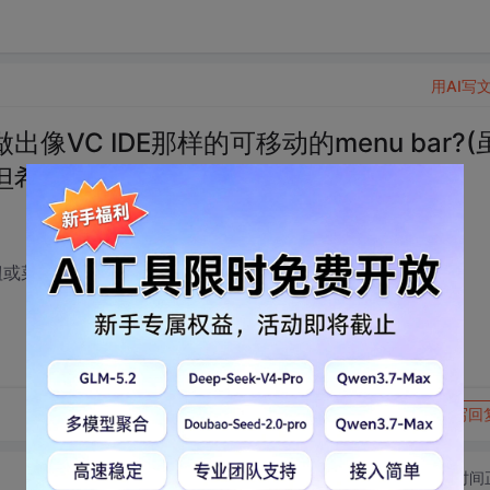
用AI写
VC IDE那样的可移动的menu bar?(
但希望参与！)
具按钮或菜单上时，状态栏显示相应的帮助信息
转发到动态
举报
写回
切换为时间