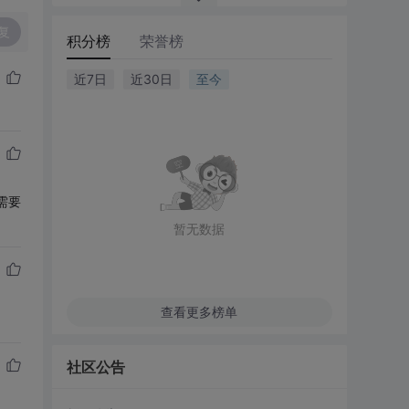
复
积分榜
荣誉榜
近7日
近30日
至今
，需要
暂无数据
查看更多榜单
社区公告