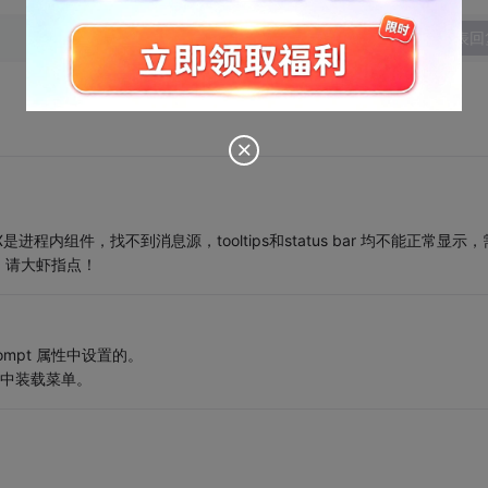
发表回
是进程内组件，找不到消息源，tooltips和status bar 均不能正常显示
。请大虾指点！
mpt 属性中设置的。
个类中装载菜单。