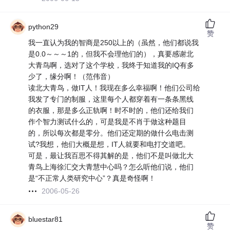
python29
赞
我一直认为我的智商是250以上的（虽然，他们都说我
是0.0～～～1的，但我不会理他们的），真要感谢北
大青鸟啊，选对了这个学校，我终于知道我的IQ有多
少了，缘分啊！（范伟音）
读北大青鸟，做IT人！我现在多么幸福啊！他们公司给
我发了专门的制服，这里每个人都穿着有一条条黑线
的衣服，那是多么正轨啊！时不时的，他们还给我们
作个智力测试什么的，可是我是不肖于做这种题目
的，所以每次都是零分。他们还定期的做什么电击测
试?我想，他们大概是想，IT人就要和电打交道吧。
可是，最让我百思不得其解的是，他们不是叫做北大
青鸟上海徐汇交大青慧中心吗？怎么听他们说，他们
是“不正常人类研究中心”？真是奇怪啊！
2006-05-26
bluestar81
赞