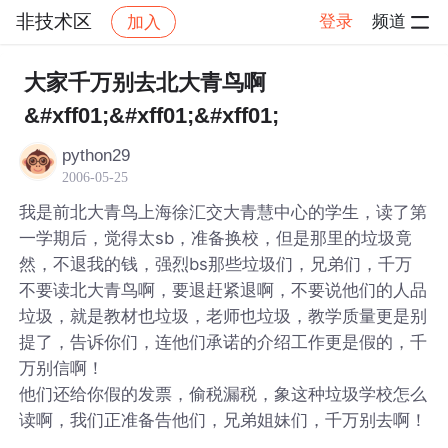
非技术区
登录
频道
加入
帖子详情
社区
非技术区
大家千万别去北大青鸟啊
&#xff01;&#xff01;&#xff01;
python29
2006-05-25
我是前北大青鸟上海徐汇交大青慧中心的学生，读了第
一学期后，觉得太sb，准备换校，但是那里的垃圾竟
然，不退我的钱，强烈bs那些垃圾们，兄弟们，千万
不要读北大青鸟啊，要退赶紧退啊，不要说他们的人品
垃圾，就是教材也垃圾，老师也垃圾，教学质量更是别
提了，告诉你们，连他们承诺的介绍工作更是假的，千
万别信啊！
他们还给你假的发票，偷税漏税，象这种垃圾学校怎么
读啊，我们正准备告他们，兄弟姐妹们，千万别去啊！