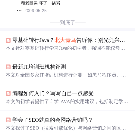
一颗老鼠屎 坏了一锅粥
2006-05-25
——到底了——
零基础转行Java？
北大青鸟
告诉你：别光凭兴趣，没方向就是瞎折腾
本文针对零基础转行学习Java的初学者，强调不能仅凭兴
趣盲目入门，需以就业为导向明确技能目标；提出应借鉴
成熟学习路径、制定半年系统学习计划、重视实操练习，
最新IT培训班机构评测！
并建议借助专业师资或优质培训机构规避环境配置等低效
问题，突出执行力、持续投入和深度理解对学习成效的关
本文对全国多家IT培训机构进行评测，如黑马程序员、汉
键作用。
码未来等，分析了各机构的优缺点。同时给出选择靠谱IT
培训机构的建议，包括班型、亲自考察、价格、课程体
编程如何入门？写写自己一点感受
系、项目实习、校区服务和就业服务等方面，助读者选到
适合自己的机构。
本文为初学者提供了自学JAVA的实用建议，包括制定学习
计划、选择学习资源及培养编程思维等方面的内容。
学会了SEO就真的会网络营销吗？
本文探讨了SEO（搜索引擎优化）与网络营销之间的区
别，并指出虽然许多人将两者混为一谈，但实际上SEO只