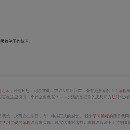
，照着例子作练习。
习
之余，若有所思，记录在此，或许N年后回首，会有更多感触！！
编程
语言在这里扮演一个什么角色呢？－－扮演的是把你的思想和
方法
转化为
学习
认字、写字一般。解决问题的思路和
方法
，我们活到这个年岁上，都
我是来自西安的一个学生，今年也是一名准研究生。今天也是我第一次写这些东西，有一种很正式的感觉。 我来
学习
编程
的话是我同
要
学习
过硬的
编程
语言来实现，说实话我对这些计算机语言谈不上特别
喜
力去
学习
。
学习
编程
就是一个特别漫长的的事情，计算机是不会骗人的，