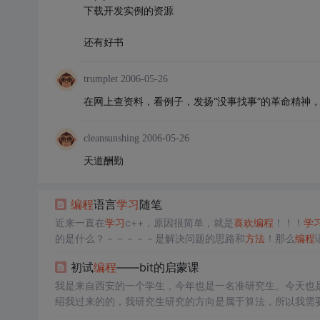
下载开发实例的资源
还有好书
trumplet
2006-05-26
在网上查资料，看例子，发扬“没事找事”的革命精神
cleansunshing
2006-05-26
天道酬勤
编程
语言
学习
随笔
近来一直在
学习
c++，原因很简单，就是
喜欢
编程
！！！
学
的是什么？－－－－－是解决问题的思路和
方法
！那么
编程
的一种工具！！仅仅是工具而已！
学习
编程
语言，就像我们
初试
编程
——bit的启蒙课
有一些了，只不过是多少、优庸之分而已
绍我过来的的，我研究生研究的方向是属于算法，所以我需
但是我觉得她确实很有用，值得我为其投入大量的时间和精