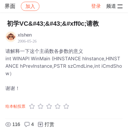
界面
登录
频道
加入
帖子详情
社区
界面
初学VC&#43;&#43;&#xff0c;请教
xlshen
2006-05-26
请解释一下这个主函数各参数的意义
int WINAPI WinMain (HINSTANCE hInstance,HINST
ANCE hPrevInstance,PSTR szCmdLine,int iCmdSho
w）
谢谢！
给本帖投票
116
4
打赏