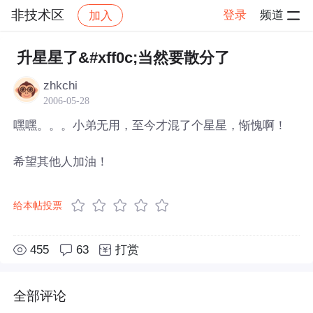
非技术区
登录
频道
加入
帖子详情
社区
非技术区
升星星了&#xff0c;当然要散分了
zhkchi
2006-05-28
嘿嘿。。。小弟无用，至今才混了个星星，惭愧啊！
希望其他人加油！
给本帖投票
455
63
打赏
全部评论