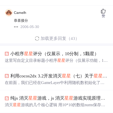
Camelh
赞
恭喜接分
2006-05-30
加载更多回复（43）
小程序
星星
评分（仅展示，10分制，5颗星）
这里写自定义目录标题小程序
星星
评分（仅展示功能，10
分制，5颗星）先看一下后台给的数据类型吧js逻辑相关sw
an页面css 小程序
星星
评分（仅展示功能，10分制，5颗
利用cocos2dx 3.2开发消灭
星星
（七）关于
星星
的算
星） 新写的页面有这个
星星
评分展示的功能，但是搜了好
久，都不太符合我想要的，于是我就结合别人的，写了自
在前面，我们已经在GameLayer中利用随机数初始化了一
己的，我的是以百度小程序为例子。 记录一下以免自己忘
个StarMatrix（
星星
矩阵：即所有的
星星
）
记了！！ 先看一下后台给的数据类型吧 commentScore: { tit
le:'精选点评', commentList: [
纯js 消灭
星星
游戏，js 消灭
星星
游戏实现原理，有道具的消灭
消灭
星星
游戏的几个核心逻辑 用10*10的数组nums保存
星
星
，1-5表示有
星星
，0表示已经消去 1、初始化，5种颜色