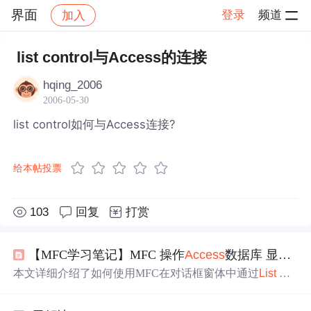
界面
登录
频道
加入
帖子详情
社区
界面
list control与Access的连接
hqing_2006
2006-05-30
list control如何与Access连接?
给本帖投票
103
回复
打赏
【MFC学习笔记】MFC 操作
Access
数据库 显示在
L
本文详细介绍了如何使用MFC在对话框窗体中通过
List
Co
ntrol
显示
Access
数据库中的数据。首先在
Access
中创建数
据库，然后创建MFC对话框项目，并添加
List
Control
控