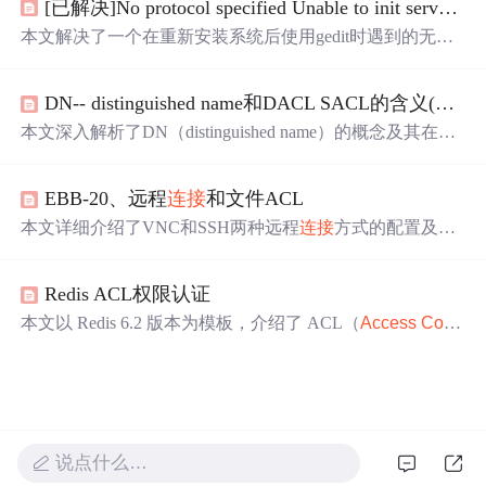
[已解决]No protocol specified Unable to init server: 无法
件。接着设置控件属性，添加变量，设定控件格式。之
后，通过ADO建立数据库
连接
，添加必要的头文件，执行
本文解决了一个在重新安装系统后使用gedit时遇到的无法
SQL命令，最后展示数据并关闭
连接
。
连接
问题，通过添加non-network local connections到
access
control
list
，使得gedit可以再次正常运行。
DN-- distinguished name和DACL SACL的含义(转）
本文深入解析了DN（distinguished name）的概念及其在LD
AP
连接
中的作用，同时详细阐述了DACLSACL的构成，
包括DACL（Discretionary
Access
Control
List
）和SACL
EBB-20、远程
连接
和文件ACL
（System
Access
Control
List
）的功能与工作原理，以及
它们在Windows安全描述符（Security Descriptors）中的应
本文详细介绍了VNC和SSH两种远程
连接
方式的配置及使
用。
用方法，并深入探讨了特殊文件权限与ACL（
Access
Con
trol
List
）的设置技巧，帮助读者更好地管理和控制文件访
Redis ACL权限认证
问。
本文以 Redis 6.2 版本为模板，介绍了 ACL（
Access
Contr
ol
List
）功能，它可根据命令和键限制
连接
。详细阐述了
ACL 权限认证，包括规则、使用 ACL SETUSER 命令创建
和编辑用户 ACL，还说明了多次调用该命令的情况，以及
命令类别和其含义列表。
说点什么…