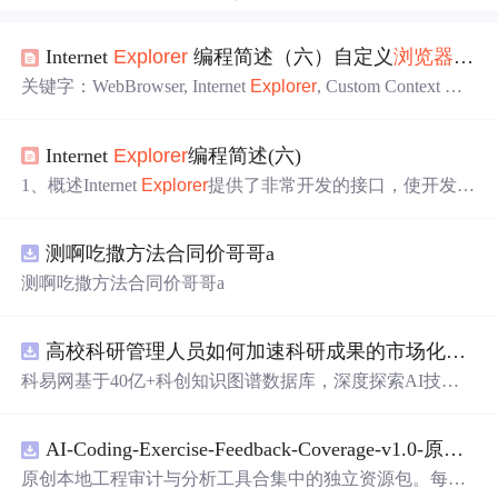
Internet
Explorer
编程简述（六）自定义
浏览器
上下
关键字：WebBrowser, Internet
Explorer
, Custom Context Me
nu, ShowContextMenu, IDocHostUIHandler1、概述Internet
E
xplorer
提供了非常开发的接口，使开发人员不仅可以把其
Internet
Explorer
编程简述(六)
浏览器
核心嵌入应用程序，还可以通过各种接口以实现更
深层的控制。本文就将介绍对
浏览器
进行高级控制的话题
1、概述Internet
Explorer
提供了非常开发的接口，使开发人
之一——自定义
上下文
菜单。
员不仅可以把其
浏览器
核心嵌入应用程序，还可以通过各
种接口以实现更深层的控制。本文就将介绍对
浏览器
进行
测啊吃撒方法合同价哥哥a
高级控制的话题之一——自定义
上下文
菜单。2、最简单的
情况自定义的IE及WebBrowser的
上下文
菜单，最简单的方
测啊吃撒方法合同价哥哥a
式就是在注册表的HKEY_CURRENT_USER/Software/Micr
osoft/Internet Ex
高校科研管理人员如何加速科研成果的市场化转化？.docx
科易网基于40亿+科创知识图谱数据库，深度探索AI技术
在技术转移、成果转化、技术经纪、知识产权、产业创
新、科技招商等垂直领域的多样化应用场景，研究科技创
AI-Coding-Exercise-Feedback-Coverage-v1.0-原创源码与文档.zip
新领域的AI+数智化解决方案，推动科技创新与产业创新
智能化发展。
原创本地工程审计与分析工具合集中的独立资源包。每个