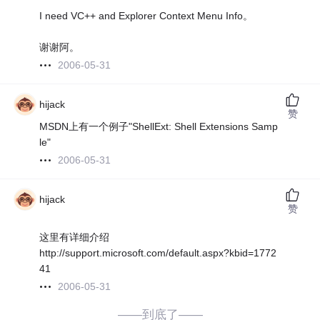
I need VC++ and Explorer Context Menu Info。
谢谢阿。
2006-05-31
hijack
赞
MSDN上有一个例子"ShellExt: Shell Extensions Samp
le"
2006-05-31
hijack
赞
这里有详细介绍
http://support.microsoft.com/default.aspx?kbid=1772
41
2006-05-31
——到底了——