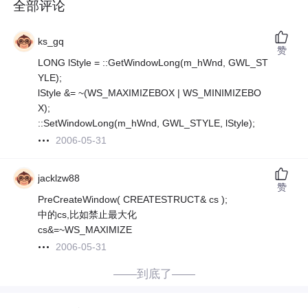
全部评论
ks_gq
赞
LONG lStyle = ::GetWindowLong(m_hWnd, GWL_ST
YLE);
lStyle &= ~(WS_MAXIMIZEBOX | WS_MINIMIZEBO
X);
::SetWindowLong(m_hWnd, GWL_STYLE, lStyle);
2006-05-31
jacklzw88
赞
PreCreateWindow( CREATESTRUCT& cs );
中的cs,比如禁止最大化
cs&=~WS_MAXIMIZE
2006-05-31
——到底了——