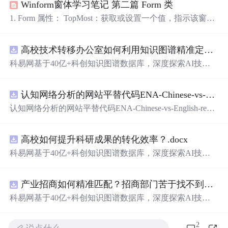
Winform窗体学习笔记 第二篇 Form 类
1. Form 属性： TopMost：获取或设置一个值，指示该窗体
是否应显示为最顶层窗体。 OwnedForms：获取 Form 对象
的数组，这些对象表示此窗体拥有的所有窗体。（先要用
高校技术转移办公室如何利用知识图谱精准定位产业需求与技术适配点？.docx
AddOwnedForm()方法来添加窗体。） 实现跨窗体关闭窗
体 public void button1_Click(object sender, EventArgs e) { ...
科易网基于40亿+科创知识图谱数据库，深度探索AI技术
在技术转移、成果转化、技术经纪、知识产权、产业创
新、科技招商等垂直领域的多样化应用场景，研究科技创
认知网络分析的网站平替代码ENA-Chinese-vs-English-reproducible.zip
新领域的AI+数智化解决方案，推动科技创新与产业创新
智能化发展。
认知网络分析的网站平替代码ENA-Chinese-vs-English-repro
ducible.zip
高校如何提升科研成果的转化效率？.docx
科易网基于40亿+科创知识图谱数据库，深度探索AI技术
在技术转移、成果转化、技术经纪、知识产权、产业创
新、科技招商等垂直领域的多样化应用场景，研究科技创
产业招商如何精准匹配？招商部门苦于找不到符合产业链补链强链方向的目标企业怎么办？.docx
新领域的AI+数智化解决方案，推动科技创新与产业创新
智能化发展。
科易网基于40亿+科创知识图谱数据库，深度探索AI技术
在技术转移、成果转化、技术经纪、知识产权、产业创
新、科技招商等垂直领域的多样化应用场景，研究科技创
2