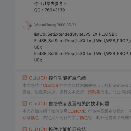
你可以拿去参考下
QQ：76943139
WecanHuang
2006-05-31
listCtrl.SetExtendedStyle(LVS_EX_FLATSB);
FlatSB_SetScrollProp(listCtrl.m_hWnd,WSB_PRO
UE);
FlatSB_SetScrollProp(listCtrl.m_hWnd,WSB_PRO
UE);
CLi
stCtrl
控件功能扩展总结
本文总结了
CLi
stCtrl
控件自绘技术的关键点，包括owner-dr
设置、进度条添加、多行文本支持、
滚动条
使用、防止闪烁
CLi
stCtrl
自绘或者设置相关的技术问题
本文详细介绍了如何使用
CLi
stCtrl
进行多种高级定制操作，
动条
颜色
、自定义不同行的文字
颜色
等。此外还提供了处理
CLi
stCtrl
控件功能扩展总结 .