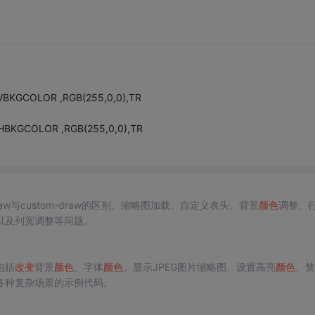
P_VBKGCOLOR ,RGB(255,0,0),TR
P_HBKGCOLOR ,RGB(255,0,0),TR
aw与custom-draw的区别、缩略图加载、自定义表头、背景
颜色
调整、
以及列宽调整等问题。
包括
改变
背景
颜色
、字体
颜色
、显示JPEG图片缩略图、设置高亮
颜色
、禁
各种复杂场景的示例代码。