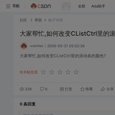
全部
Ada助手
导航
社区
界面
帖子详情
大家帮忙,如何改变CListCtrl里
2006-05-31 05:02:36
waterbao
大家帮忙,如何改变CListCtrl里的滚动条的颜色?
给本帖投票
336
6
打赏
分享
收藏
6 条
回复