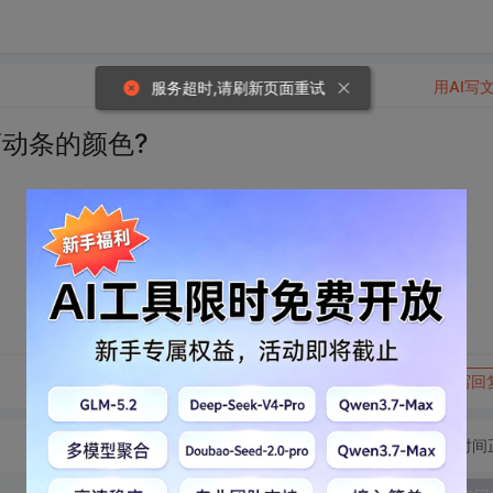
用AI写
服务超时,请刷新页面重试
的滚动条的颜色?
转发到动态
举报
写回
切换为时间