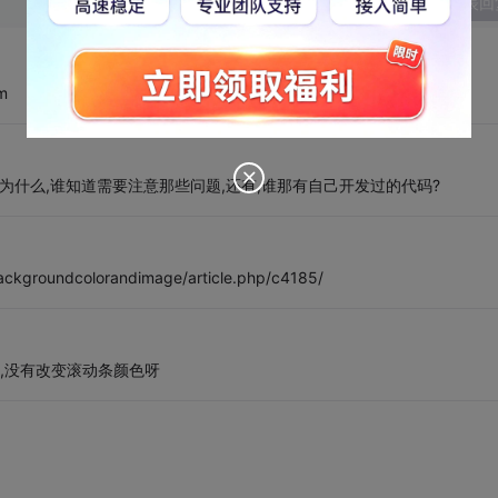
发表回
m
为什么,谁知道需要注意那些问题,还有,谁那有自己开发过的代码?
backgroundcolorandimage/article.php/c4185/
颜色,没有改变滚动条颜色呀