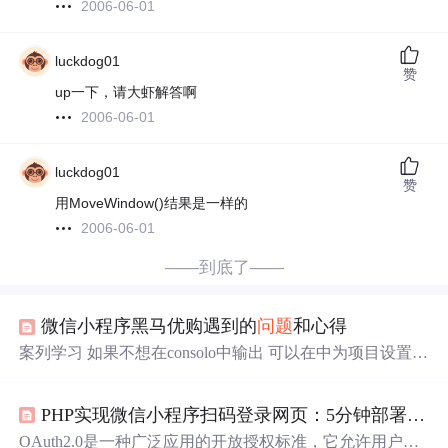
2006-06-01
luckdog01
赞
up一下，请大虾解答啊
2006-06-01
luckdog01
赞
用MoveWindow()结果是一样的
2006-06-01
——到底了——
微信小程序黑马优购遇到的
问题
和心得
案列学习 如果不想在consolo中输出 可以在中为项目设置
这个属性 Flex 如果一行放不下 第二个可以让他们换行 默
认横向布局现在改为纵向布局 align-items:center; justify-conte
PHP实现微信小程序扫码登录网页：5分钟部署的轻量级OAuth2方案
nt:center; 改为水平垂直居中 justify-content:space-around; 均
匀分配周围的空间 完美居中 display: flex; flex-wrap: wra
OAuth2.0是一种广泛应用的开放授权标准，它允许用户授