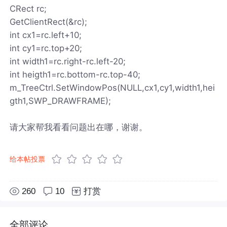
CRect rc;
GetClientRect(&rc);
int cx1=rc.left+10;
int cy1=rc.top+20;
int width1=rc.right-rc.left-20;
int heigth1=rc.bottom-rc.top-40;
m_TreeCtrl.SetWindowPos(NULL,cx1,cy1,width1,hei
gth1,SWP_DRAWFRAME);
请大家帮我看看问题出在哪，谢谢。
给本帖投票
260
10
打赏
全部评论