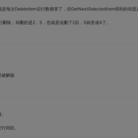
次DeleteItem后行数都变了，但GetNextSelectedItem得到的却
4行删除，却删的是2，5，也就是说删了2后，5就变成4了。
是破解版
解。
变行间距。