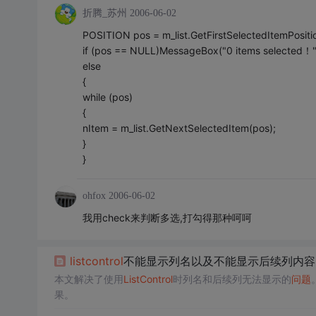
折腾_苏州
2006-06-02
POSITION pos = m_list.GetFirstSelectedItemPositio
if (pos == NULL)MessageBox("0 items selected！"
else
{
while (pos)
{
nItem = m_list.GetNextSelectedItem(pos);
}
}
ohfox
2006-06-02
我用check来判断多选,打勾得那种呵呵
list
control
不能显示列名以及不能显示后续列内容
本文解决了使用
List
Control
时列名和后续列无法显示的
问题
果。