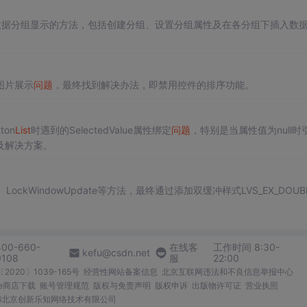
数据分组显示的方法，包括创建分组、设置分组属性及在各分组下插入数
图片展示
问题
，最终找到解决办法，即禁用控件的排序功能。
ton
List
时遇到的SelectedValue属性绑定
问题
，特别是当属性值为null时
及解决方案。
、LockWindowUpdate等方法，最终通过添加双缓冲样式LVS_EX_DOUB
400-660-
在线客
工作时间 8:30-
kefu@csdn.net
0108
服
22:00
2020〕1039-165号
经营性网站备案信息
北京互联网违法和不良信息举报中心
me商店下载
账号管理规范
版权与免责声明
版权申诉
出版物许可证
营业执照
026北京创新乐知网络技术有限公司