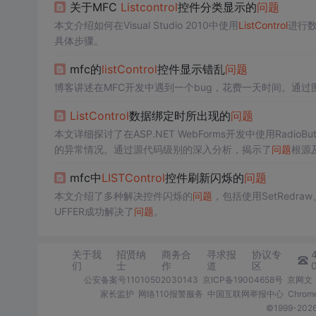
关于MFC
List
control
控件分类显示的
问题
本文介绍如何在Visual Studio 2010中使用
List
Control
进行
具体步骤。
mfc的
list
Control
控件显示错乱
问题
博客讲述在MFC开发中遇到一个bug，花费一天时间。通过
List
Control
数据绑定时所出现的
问题
本文详细探讨了在ASP.NET WebForms开发中使用RadioBut
的异常情况。通过源代码级别的深入分析，揭示了
问题
根源
mfc中
LIST
Control
控件刷新闪烁的
问题
本文介绍了多种解决控件闪烁的
问题
，包括使用SetRedraw
UFFER成功解决了
问题
。
关于我
招贤纳
商务合
寻求报
协议专
们
士
作
道
区
公安备案号11010502030143
京ICP备19004658号
京网文〔
家长监护
网络110报警服务
中国互联网举报中心
Chro
©1999-2