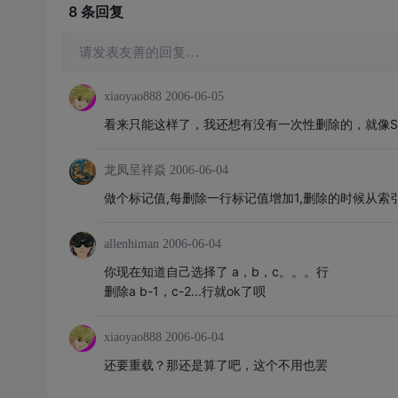
8 条
回复
请发表友善的回复…
xiaoyao888
2006-06-05
看来只能这样了，我还想有没有一次性删除的，就像S
龙凤呈祥焱
2006-06-04
做个标记值,每删除一行标记值增加1,删除的时候从索
allenhiman
2006-06-04
你现在知道自己选择了 a，b，c。。。行
删除a b-1，c-2...行就ok了呗
xiaoyao888
2006-06-04
还要重载？那还是算了吧，这个不用也罢