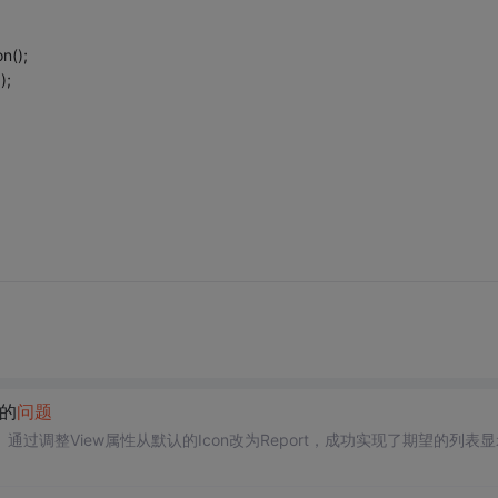
n();
);
的
问题
。通过调整View属性从默认的Icon改为Report，成功实现了期望的列表