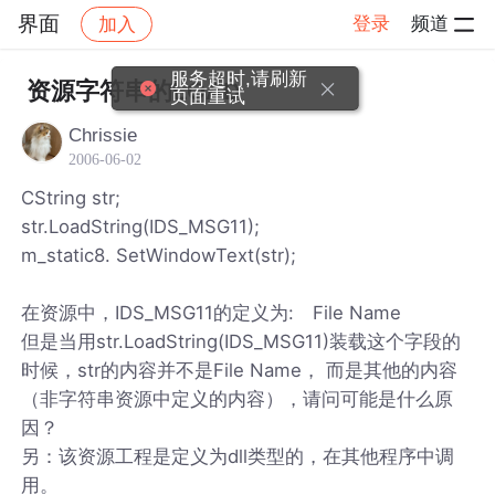
界面
登录
频道
加入
帖子详情
社区
界面
服务超时,请刷新
资源字符串的LOAD
页面重试
Chrissie
2006-06-02
CString str;
str.LoadString(IDS_MSG11);
m_static8. SetWindowText(str);
在资源中，IDS_MSG11的定义为: File Name
但是当用str.LoadString(IDS_MSG11)装载这个字段的
时候，str的内容并不是File Name， 而是其他的内容
（非字符串资源中定义的内容），请问可能是什么原
因？
另：该资源工程是定义为dll类型的，在其他程序中调
用。