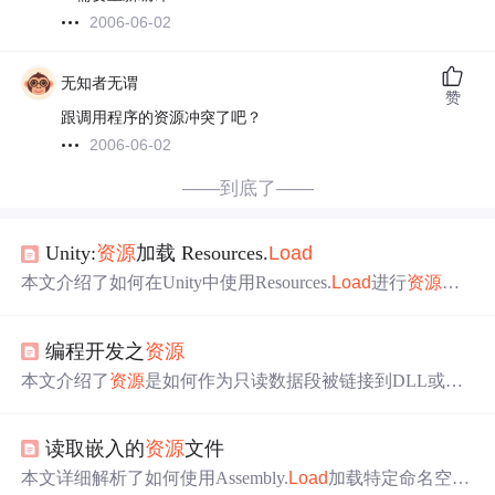
2006-06-02
无知者无谓
赞
跟调用程序的资源冲突了吧？
2006-06-02
——到底了——
Unity:
资源
加载 Resources.
Load
本文介绍了如何在Unity中使用Resources.
Load
进行
资源
加
载，以降低耦合度。相较于拖线形式，Resources.
Load
允许
通过相对路径动态加载游戏对象预制体，简化管理。详细
编程开发之
资源
步骤包括创建Resources文件夹，存储
资源
，定义
资源
路径
字符串
常量，然后在代码中加载
资源
。建议将
资源
路径存
本文介绍了
资源
是如何作为只读数据段被链接到DLL或应
储在单独的类中以便复用。
用程序上，以及如何在不依赖编译环境的情况下为开发者
提供存储对话框、
字符串
等数据的空间。
资源
无需编译进
读取嵌入的
资源
文件
程序即可修改，并通过
Load
函数加载，有助于节省内存。
本文详细解析了如何使用Assembly.
Load
加载特定命名空