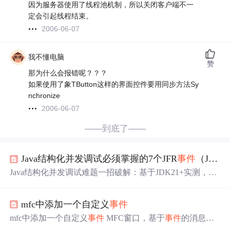
因为服务器使用了线程池机制，所以关闭客户端不一
定会引起线程结束。
2006-06-07
我不懂电脑
赞
那为什么会报错呢？？？
如果使用了象TButton这样的界面控件要用同步方法Sy
nchronize
2006-06-07
——到底了——
Java结构化并发调试必须掌握的7个JFR
事件
（JDK21+实测有效）：精准捕获scope.cancel()未触发、join()阻塞超时等静默故障
Java结构化并发调试难题一招破解：基于JDK21+实测，详
解7个关键JFR
事件
，精准定位scope.cancel()未触发、join()
阻塞超时等静默故障。覆盖虚拟线程、StructuredTaskScope
mfc中添加一个自定义
事件
全场景，低开销、高精度、无需修改代码，值得收藏。
mfc中添加一个自定义
事件
MFC窗口，基于
事件
的消息处
理机制，在class中配置监听，在方法中触发监听的方式：