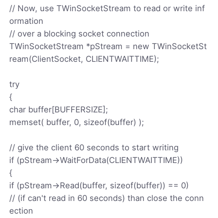
// Now, use TWinSocketStream to read or write inf
ormation
// over a blocking socket connection
TWinSocketStream *pStream = new TWinSocketSt
ream(ClientSocket, CLIENTWAITTIME);
try
{
char buffer[BUFFERSIZE];
memset( buffer, 0, sizeof(buffer) );
// give the client 60 seconds to start writing
if (pStream->WaitForData(CLIENTWAITTIME))
{
if (pStream->Read(buffer, sizeof(buffer)) == 0)
// (if can't read in 60 seconds) than close the conn
ection