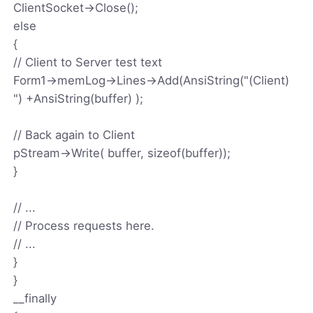
ClientSocket->Close();
else
{
// Client to Server test text
Form1->memLog->Lines->Add(AnsiString("(Client)
") +AnsiString(buffer) );
// Back again to Client
pStream->Write( buffer, sizeof(buffer));
}
// ...
// Process requests here.
// ...
}
}
__finally