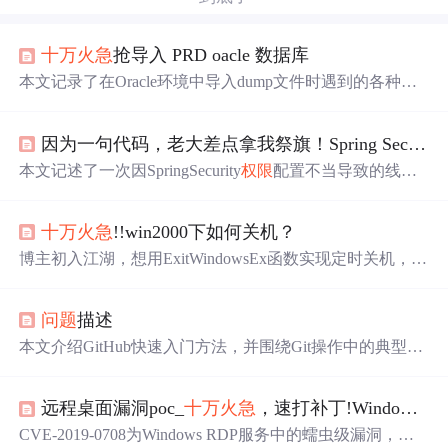
十万火急
抢导入 PRD oacle 数据库
本文记录了在Oracle环境中导入dump文件时遇到的各种错
误及解决方法，包括路径不存在、
权限
问题
、表空间映射
等，并提供了详细的命令示例。
因为一句代码，老大差点拿我祭旗！Spring Security authorizeRequests 顺序
本文记述了一次因SpringSecurity
权限
配置不当导致的线上
事故，分析了
问题
原因在于请求匹配器的顺序设置错误，
最终通过调整配置顺序解决了
问题
。
十万火急
!!win2000下如何关机？
博主初入江湖，想用ExitWindowsEx函数实现定时关机，在
98系统可行，但在2000系统不行。查阅MSDN得知在2000
系统需用AdjustTokenPrivileges函数启用SE_SHUTDOWN_
问题
描述
NAME
权限
，询问如何使用该函数并希望得到相关程序。
本文介绍GitHub快速入门方法，并围绕Git操作中的典型
问
题
（如仓库URL错误、认证失败、
权限
不足等）提供复现
步骤、错误信息分析及已验证的解决方案，涵盖操作系
远程桌面漏洞poc_
十万火急
，速打补丁!Windows RDP服务蠕虫级漏洞攻击被公开
统、Git版本、浏览器等环境配置要求，强调
权限
校验、密
码重输和URL核对等关键排查点。
CVE-2019-0708为Windows RDP服务中的蠕虫级漏洞，可