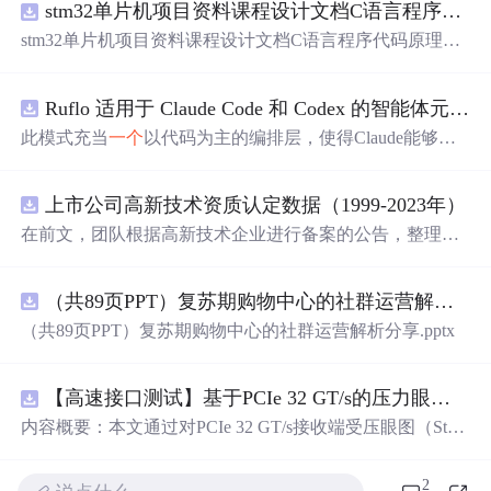
stm32单片机项目资料课程设计文档C语言程序代码原理图电路PCB实例用单片机制作多路输入电压表
stm32单片机项目资料课程设计文档C语言程序代码原理图
电路PCB实例用单片机制作多路输入电压表
Ruflo 适用于 Claude Code 和 Codex 的智能体元框架
此模式充当
一个
以代码为主的编排层，使得Claude能够自
主地在递归代理周期中编写、编辑、测试和优化代码。
上市公司高新技术资质认定数据（1999-2023年）
在前文，团队根据高新技术企业进行备案的公告，整理了
高新技术企业数据库，截至2024年10月，整理高新技术企
业44.2万家 本次团队将高新技术企业数据与上市公司匹
（共89页PPT）复苏期购物中心的社群运营解析分享.pptx
配，整理上市公司-高新技术资质认定数据，包含认定次
数、初次公告等 一、数据介绍 数据名称：上市公司-高新
（共89页PPT）复苏期购物中心的社群运营解析分享.pptx
技术资质认定数据 数据年份：1999-2023年 数据样本：6.45
万条 数据来源：全国高新技术企业认定管理工作领导小组
办公室 数据说明：包含认定次数、初次公告等 相关数据：
【高速接口测试】基于PCIe 32 GT/s的压力眼图数据驱动分析：多应力参数对眼高眼宽影响的量化研究
高新技术企业数据库 二、数据指标 年份 股票代码 股票简
内容概要：本文通过对PCIe 32 GT/s接收端受压眼图（Stres
称 中文全称 行业名称 行业代码 省份 城市 区县 省份代码
sed Eye）校准过程的系统性数据采集与分析，揭示了多种
城市代码 区县代码 首次上市年份 上市状态 有过高新技术
应力参数（如正弦抖动SJ、差分噪声DMI、幅度Amplitude
2
企业认定 认定次数 初次认定年份 初次公告年份