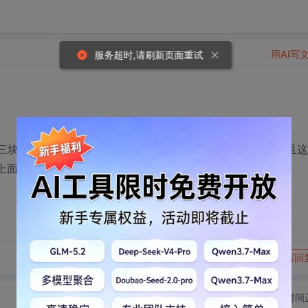
用AI写
服务超时,请刷新页面重试
分三块. 右面是用户使用区.左并是工程管理区.下面是信息区.并且
上面还有工具栏.下面有状态栏等.
转发到动态
举报
写回
切换为时间