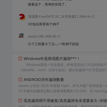
搜索这个，简单的实现了。
顶顶通-FreeSWITCH二次开发接口
2006-06-12
VC知识库里有个例子
shmily1280
2006-06-12
介个工程量大了点-_-~!有例子的说
Windows年底再现图片漏洞***！
Windows再现一安全隐患，怀有恶意的人可以利用这个
（Metafile：.wmf）出错引起的。通过欺骗用户打开恶意的“
片和传真查看器”或IE中打开，而IE默认关联了这种格式。当
ANDROID历年漏洞数量
Adobe 公司在 2005 年收购 Flash，并大力推广应用使
16 年爆出的漏洞总数占据整体数量的 55.09%。在 Hacking Tea
更是给漏洞利用带来了通用的模板 1，但 之后随着 Adobe 引
高危漏洞用不用修复/高危漏洞专杀需要多久-详
被加 大了很多。 图 3.4 FL
近日，curl项目的作者( )在中发布消息称，将在2023年10月1