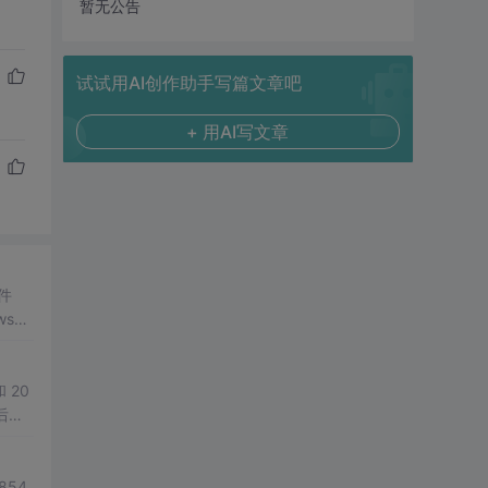
暂无公告
试试用AI创作助手写篇文章吧
+ 用AI写文章
件
ws图
 20
之后，
的门槛
854