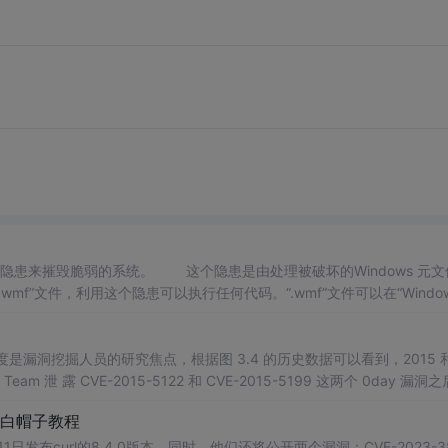
隐患来摧毁脆弱的系统。 这个隐患是由处理被破坏的Windows 元文
.wmf”文件，利用这个隐患可以执行任何代码。“.wmf”文件可以在“Windo
用户使用IE浏览某个恶意网站的时候，也会自动...
其一度是漏洞挖掘人员的研究焦点，根据图 3.4 的历史数据可以看到，2015 和
m 泄 露 CVE-2015-5122 和 CVE-2015-5199 这两个 0day 漏洞
入了隔离堆、Vector 长度检测、CFG保护等安全机制，Flash 漏洞利用
细白帽子教程
1日发布curl的8.4.0版本。同时，他们还将公开两个漏洞：CVE-2023-3