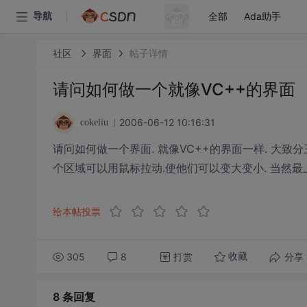
全部
Ada助手
导航
社区
界面
帖子详情
请问如何做一个就像VC++的界面
2006-06-12 10:16:31
cokeliu
请问如何做一个界面. 就像VC++的界面一样. 大致
个区域可以用鼠标拉动.使他们可以变大变小. 当然最
给本帖投票
305
8
打赏
分享
收藏
8 条
回复