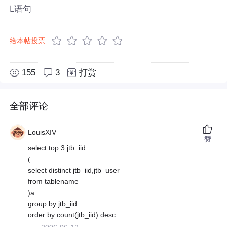
L语句
给本帖投票
155
3
打赏
全部评论
LouisXIV
赞
select top 3 jtb_iid
(
select distinct jtb_iid,jtb_user
from tablename
)a
group by jtb_iid
order by count(jtb_iid) desc