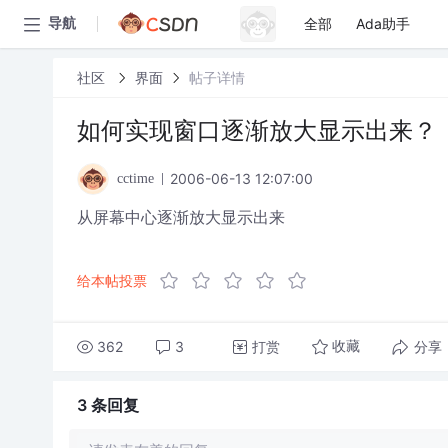
全部
Ada助手
导航
社区
界面
帖子详情
如何实现窗口逐渐放大显示出来？
2006-06-13 12:07:00
cctime
从屏幕中心逐渐放大显示出来
给本帖投票
362
3
打赏
分享
收藏
3 条
回复