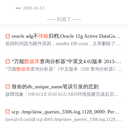
2006-06-13
——到底了——
oracle adg不
传输
归档,Oracle 11g Active DataGuard(ADG) 优化及 duplicate hang 诊断案例
前段时间因为硬件原因，standby DB crash，主库删除了日
志且无备份，后期需要重建，该环境是主备两套11.2.0.3 2-
NODES RAC ON EXADATA Machine ，存储在ASM，
数
“万能
数据库
查询分析器”中英文4.02版本 2013-4-3日已在国内几大软件下载网站发布，敬请使用
据库
70TB 大小， 闲时每天1T归档日志， 忙时每天可达4T
+归档， 之前朋友重建DG一直使用主机上一个shell 放后
“万能
数据库
查询分析器”（中文版本《DB 查询分析器》、
台，我查看了该shell 确实不算复杂，但是duplicate 一直...
英文版本《DB Query Analyzer》）拥有强大的功能、友好
的操作界面、良好的操作性、跨越
数据库
平台。 创作人
致命的db_unique_name笔误引发的悲剧
马根峰的希望就是，有朝一日，能够跟Sybase、Embarcader
o、微软等软件开发商合作（比如集成到他们的软件开发工
故障现象：ORACLE DATAGUARD环境搭建完成后启动
具中），为更多的开发者提供便捷的
数据库
访问。 中
主库报告如下错误： Wed Feb 8 23:12:38 2012 LGWR: Error
英文最新的4.02版本 20
16047 creating archivelog file 'standby' Wed Feb 8 23:12:38 201
scp: /tmp/slow_queries_3306.log.1128_0000: Permission denied
2 Errors in file /home/oracle/admin/port/b...
[nov@ctl cacti]$ scp db01:/tmp/slow_queries_3306.log.1128_00
00 ./ scp: /tmp/slow_queries_3306.log.1128_0000: Permission d