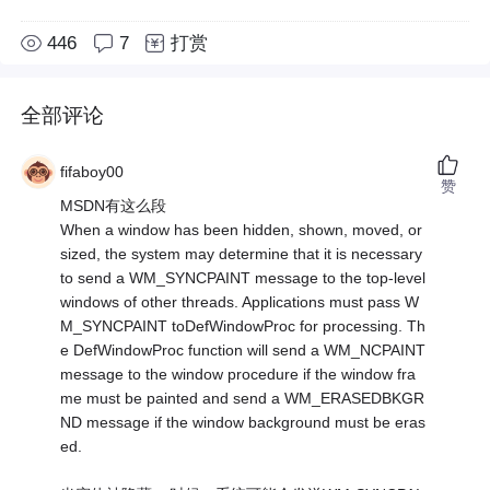
446
7
打赏
全部评论
fifaboy00
赞
MSDN有这么段
When a window has been hidden, shown, moved, or
sized, the system may determine that it is necessary
to send a WM_SYNCPAINT message to the top-level
windows of other threads. Applications must pass W
M_SYNCPAINT toDefWindowProc for processing. Th
e DefWindowProc function will send a WM_NCPAINT
message to the window procedure if the window fra
me must be painted and send a WM_ERASEDBKGR
ND message if the window background must be eras
ed.